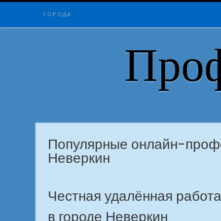
Skip
ГОРОДА:
to
content
Проф
Популярные онлайн-профе
Неверкин
Честная удалённая работа
в городе Неверкин