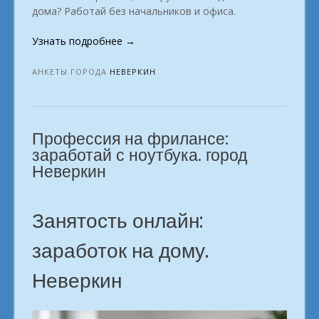
дома? Работай без начальников и офиса.
«Популярные
Узнать подробнее
→
онлайн-
профессии,
АНКЕТЫ ГОРОДА
НЕВЕРКИН
которые
приносят
доход.
Профессия на фрилансе:
Неверкин»
заработай с ноутбука. город
Неверкин
Занятость онлайн:
заработок на дому.
Неверкин