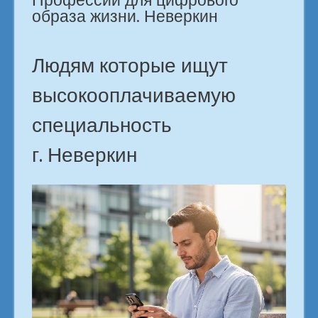
Профессии для цифрового
карьерного
образа жизни. Неверкин
роста.
в
городе
Людям которые ищут
Неверкин»
высокооплачиваемую
специальность
г. Неверкин