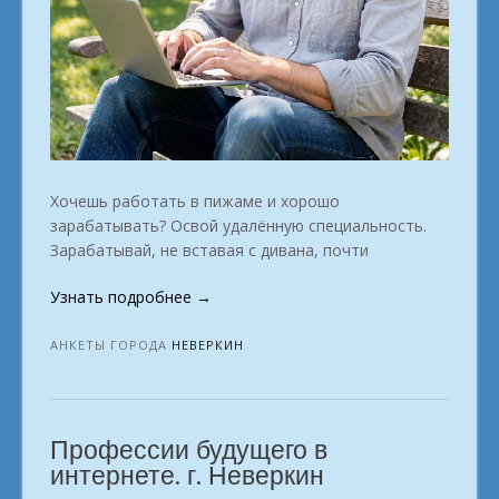
Хочешь работать в пижаме и хорошо
зарабатывать? Освой удалённую специальность.
Зарабатывай, не вставая с дивана, почти
«Тем,
Узнать подробнее
→
кто
готов
АНКЕТЫ ГОРОДА
НЕВЕРКИН
и
хочет
заработать
Профессии будущего в
на
фрилансе
интернете. г. Неверкин
в