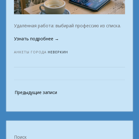
Удалённая работа: выбирай профессию из списка.
«Работа
Узнать подробнее
→
с
ноутбуком:
АНКЕТЫ ГОРОДА
НЕВЕРКИН
заработай
на
диване.
город
Неверкин»
Навигация
Предыдущие записи
по
записям
Поиск