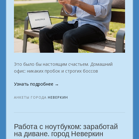
Это было бы настоящим счастьем. Домашний
офис: никаких пробок и строгих боссов
«Профессии
Узнать подробнее
→
для
цифрового
АНКЕТЫ ГОРОДА
НЕВЕРКИН
образа
жизни.
Неверкин»
Работа с ноутбуком: заработай
на диване. город Неверкин