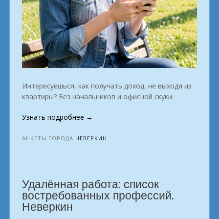
Интересуешься, как получать доход, не выходя из
квартиры? Без начальников и офисной скуки.
«Для
Узнать подробнее
→
каждого,
кто
АНКЕТЫ ГОРОДА
НЕВЕРКИН
хочет
заработать
на
Удалённая работа: список
фрилансе
Неверкин»
востребованных профессий.
Неверкин