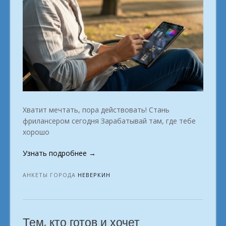
Хватит мечтать, пора действовать! Стань
фрилансером сегодня Зарабатывай там, где тебе
хорошо
«Работай
Узнать подробнее
→
из
дома
АНКЕТЫ ГОРОДА
НЕВЕРКИН
—
выбирай
профессию.
Тем, кто готов и хочет
Неверкин»