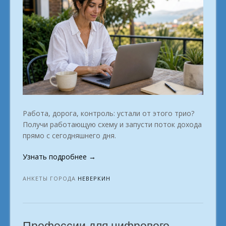
Работа, дорога, контроль: устали от этого трио?
Получи работающую схему и запусти поток дохода
прямо с сегодняшнего дня.
«Список
Узнать подробнее
→
вариантов
работы
АНКЕТЫ ГОРОДА
НЕВЕРКИН
на
дому
с
возможностью