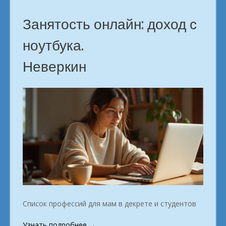
городе
Неверкин»
Занятость онлайн: доход с
ноутбука.
Неверкин
Список профессий для мам в декрете и студентов
«Профессии
Узнать подробнее
→