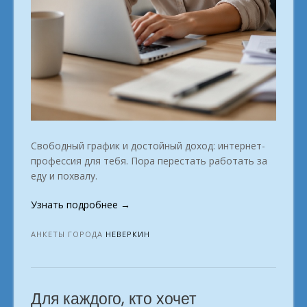
Свободный график и достойный доход: интернет-
профессия для тебя. Пора перестать работать за
еду и похвалу.
«Профессия
Узнать подробнее
→
на
фрилансе:
АНКЕТЫ ГОРОДА
НЕВЕРКИН
заработай
с
ноутбука.
Для каждого, кто хочет
город