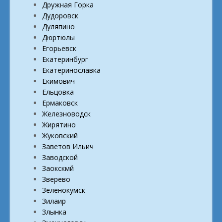
Дружная Горка
Дудоровск
Дуляпино
Дюртюлы
Егорьевск
Екатеринбург
Екатеринославка
Екимович
Ельцовка
Ермаковск
Железноводск
Жирятино
Жуковский
Заветов Ильич
Заводской
Заокскмй
Зверево
Зеленокумск
Зилаир
Злынка