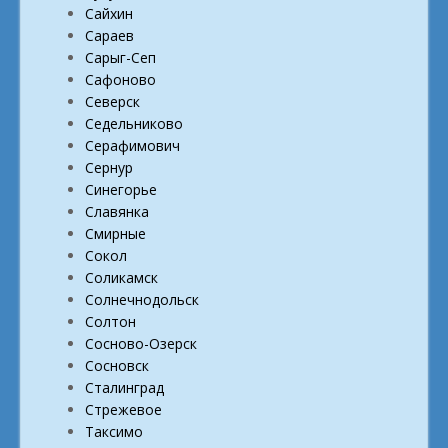
Сайхин
Сараев
Сарыг-Сеп
Сафоново
Северск
Седельниково
Серафимович
Сернур
Синегорье
Славянка
Смирные
Сокол
Соликамск
Солнечнодольск
Солтон
Сосново-Озерск
Сосновск
Сталинград
Стрежевое
Таксимо