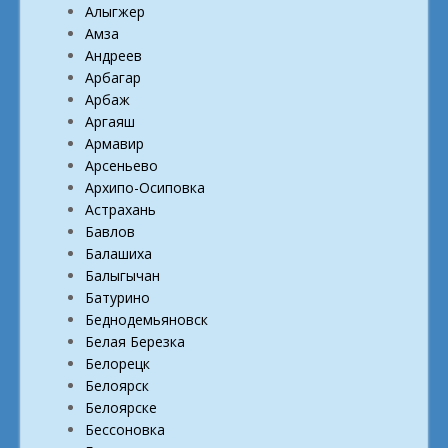
Алыгжер
Амза
Андреев
Арбагар
Арбаж
Аргаяш
Армавир
Арсеньево
Архипо-Осиповка
Астрахань
Бавлов
Балашиха
Балыгычан
Батурино
Беднодемьяновск
Белая Березка
Белорецк
Белоярск
Белоярске
Бессоновка