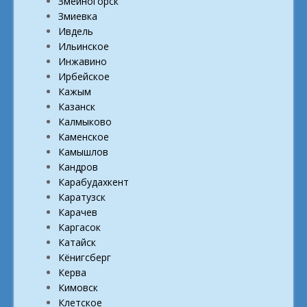
Змеиногорск
Змиевка
Ивдель
Ильинское
Инжавино
Ирбейское
Кажым
Казанск
Калмыково
Каменское
Камышлов
Кандров
Карабудахкент
Каратузск
Карачев
Каргасок
Катайск
Кёнигсберг
Керва
Кимовск
Клетское