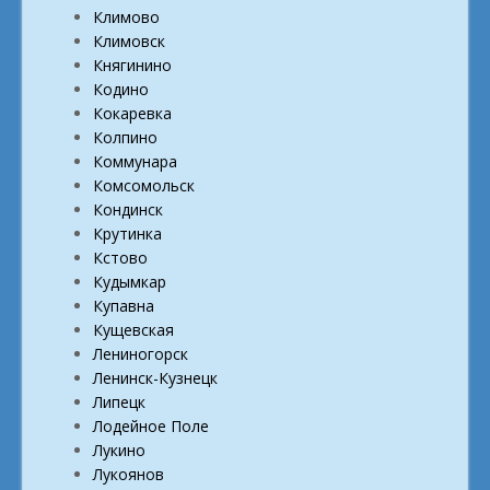
Климово
Климовск
Княгинино
Кодино
Кокаревка
Колпино
Коммунара
Комсомольск
Кондинск
Крутинка
Кстово
Кудымкар
Купавна
Кущевская
Лениногорск
Ленинск-Кузнецк
Липецк
Лодейное Поле
Лукино
Лукоянов