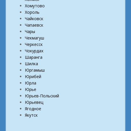
Хомутово
Хороль
Чайковск
Чапаевск
Чары
Чекмагуш
Черкесск
Чокурдах
Шаранга
Шилка
Юргамыш
Юрибей
Юрла
Юрье
Юрьев-Польский
Юрьевец
Ягодное
Якутск