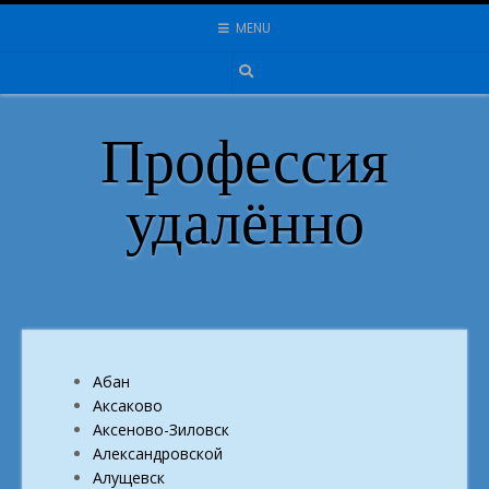
Skip
MENU
to
content
Профессия
удалённо
Абан
Аксаково
Аксеново-Зиловск
Александровской
Алущевск