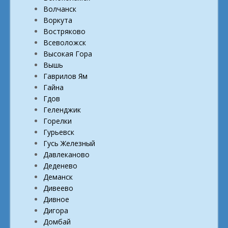
Волчанск
Воркута
Востряково
Всеволожск
Высокая Гора
Вышь
Гаврилов Ям
Гайна
Гдов
Геленджик
Горелки
Гурьевск
Гусь Железный
Давлеканово
Деденево
Деманск
Дивеево
Дивное
Дигора
Домбай