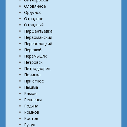
Оловянное
Ордынск
Отрадное
Отрадный
Парфентьевка
Первомайский
Переволоцкий
Перелюб
Перемышлк
Петровск
Петродворец
Починка
Приютное
Пышма
Рамон
Репьевка
Родина
Ромнов
Ростов
Рутул