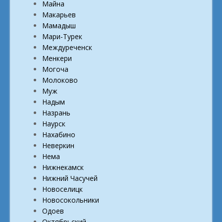
Майна
Макарьев
Мамадыш
Мари-Турек
Междуреченск
Менкери
Могоча
Молоково
Муж
Надым
Назрань
Наурск
Нахабино
Неверкин
Нема
Нижнекамск
Нижний Часучей
Новоселицк
Новосокольники
Одоев
Октябрьский