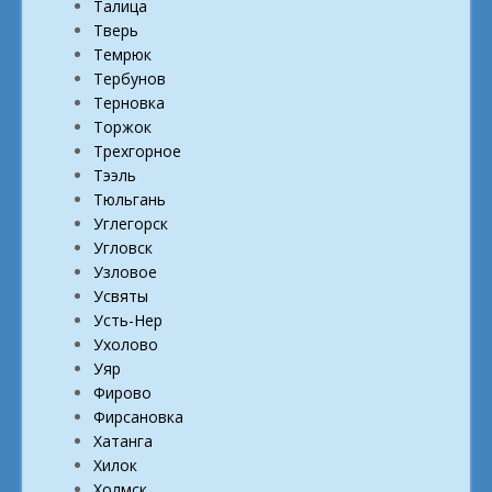
Талица
Тверь
Темрюк
Тербунов
Терновка
Торжок
Трехгорное
Тээль
Тюльгань
Углегорск
Угловск
Узловое
Усвяты
Усть-Нер
Ухолово
Уяр
Фирово
Фирсановка
Хатанга
Хилок
Холмск