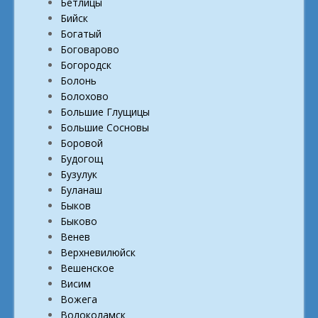
Бетлицы
Бийск
Богатый
Боговарово
Богородск
Болонь
Болохово
Большие Глущицы
Большие Сосновы
Боровой
Будогощ
Бузулук
Буланаш
Быков
Быково
Венев
Верхневилюйск
Вешенское
Висим
Вожега
Волоколамск