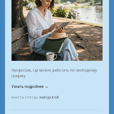
Профессии, где можно работать по свободному
графику
«Участникам
Узнать подробнее
→
ищущих
виртуальную
АНКЕТЫ ГОРОДА
ЗАВОДСКОЙ
занятость
город