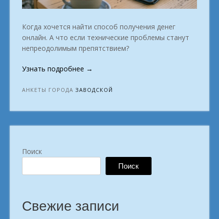
Когда хочется найти способ получения денег
онлайн. А что если технические проблемы станут
непреодолимым препятствием?
«Хватит
Узнать подробнее
→
искать.
Начни
АНКЕТЫ ГОРОДА
ЗАВОДСКОЙ
свой
путь
к
доходу
без
Поиск
офиса.
г.
Поиск
Заводской»
Свежие записи