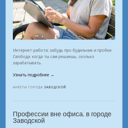
Интернет-работа: забудь про будильник и пробки
Свобода: когда ты сам решаешь, сколько
зарабатывать.
«Любимое
Узнать подробнее
→
занятие,
приносящее
АНКЕТЫ ГОРОДА
ЗАВОДСКОЙ
деньги
в
городе
Профессии вне офиса. в городе
Заводской»
Заводской