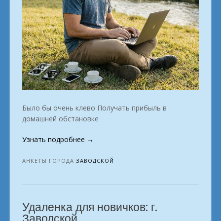
Было бы очень клево Получать прибыль в
домашней обстановке
«Список
Узнать подробнее
→
вариантов
работы
АНКЕТЫ ГОРОДА
ЗАВОДСКОЙ
на
дому
с
Удаленка для новичков: г.
возможностью
карьерного
Заводской