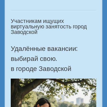
тех,
кто
мечтает
Участникам ищущих
о
доходе
виртуальную занятость город
без
Заводской
офиса.
в
городе
Удалённые вакансии:
Заводской»
выбирай свою.
в городе Заводской