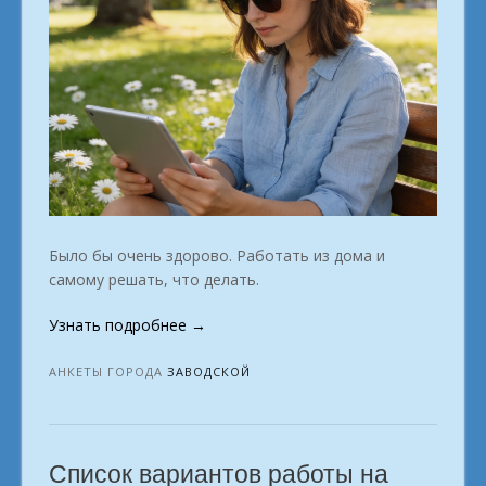
Было бы очень здорово. Работать из дома и
самому решать, что делать.
«Первый
Узнать подробнее
→
заработок
в
АНКЕТЫ ГОРОДА
ЗАВОДСКОЙ
интернете
создай
карьеру
Список вариантов работы на
Заводской»