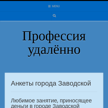
Skip
MENU
to
content
Профессия
удалённо
Анкеты города Заводской
Любимое занятие, приносящее
деньги в городе Заводской