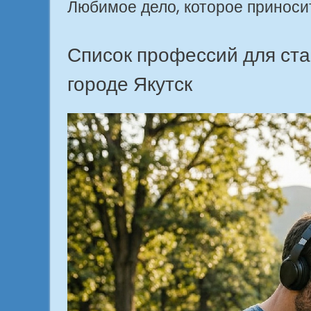
Любимое дело, которое приносит
в
городе
Якутск»
Список профессий для ста
городе Якутск