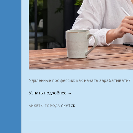
Удалённые профессии: как начать зарабатывать?
«Интернет-
Узнать подробнее
→
работа:
что
АНКЕТЫ ГОРОДА
ЯКУТСК
сейчас
действительно
необходимо
рынку?