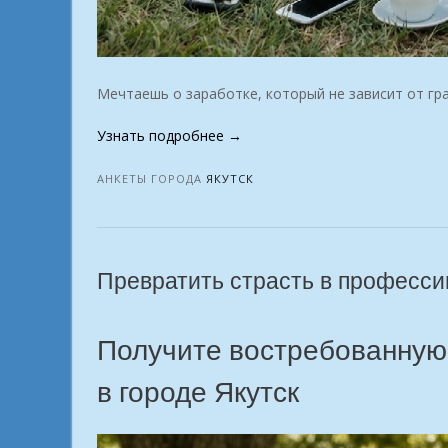
Мечтаешь о заработке, который не зависит от гра
«Любимое
Узнать подробнее
→
дело,
которое
АНКЕТЫ ГОРОДА
ЯКУТСК
приносит
деньги
в
городе
Превратить страсть в профессию
Якутск»
Получите востребованную
в городе Якутск