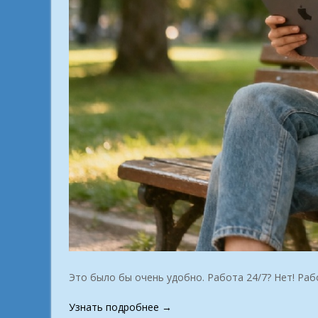
Это было бы очень удобно. Работа 24/7? Нет! Раб
«Свобода
Узнать подробнее
→