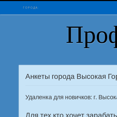
Skip
ГОРОДА:
to
content
Проф
Анкеты города Высокая Го
Удаленка для новичков: г. Высок
Для тех кто хочет зарабат