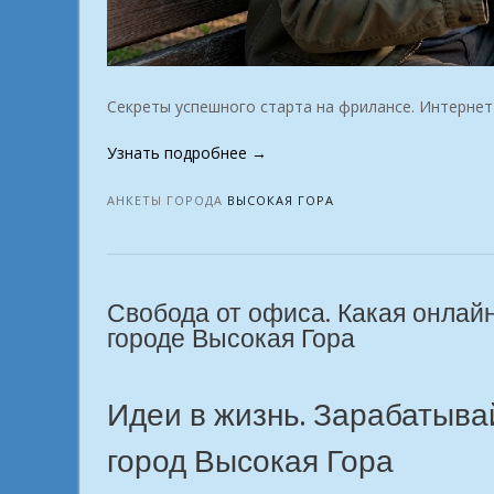
Секреты успешного старта на фрилансе. Интернет
«Удаленка
Узнать подробнее
→
для
новичков:
АНКЕТЫ ГОРОДА
ВЫСОКАЯ ГОРА
г.
Высокая
Гора»
Свобода от офиса. Какая онлай
городе Высокая Гора
Идеи в жизнь. Зарабатывай
город Высокая Гора