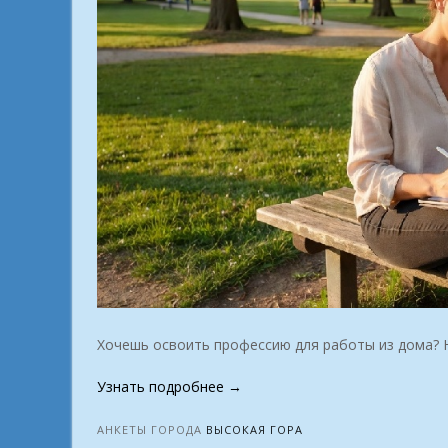
Хочешь освоить профессию для работы из дома? Н
«Удалённый
Узнать подробнее
→
доход.
Как
АНКЕТЫ ГОРОДА
ВЫСОКАЯ ГОРА