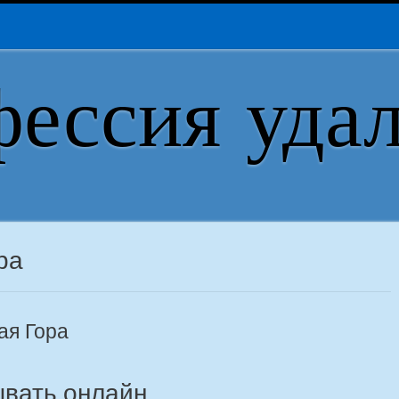
ессия уда
ра
ая Гора
ывать онлайн