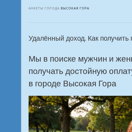
от
офиса.
АНКЕТЫ ГОРОДА
ВЫСОКАЯ ГОРА
Какая
онлайн-
специальность
тебе
Удалённый доход. Как получить 
подходит?
в
городе
Мы в поиске мужчин и жен
Высокая
Гора»
получать достойную оплат
в городе Высокая Гора