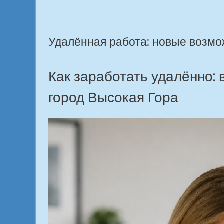
получить
первую
зарплату?
г.
Удалённая работа: новые возмо
Высокая
Гора»
Как заработать удалённо: 
город Высокая Гора