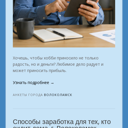
Хочешь, чтобы хобби приносило не только
радость, но и деньги? Любимое дело радует и
может приносить прибыль.
«Не
Узнать подробнее
→
ищи
причину.
АНКЕТЫ ГОРОДА
ВОЛОКОЛАМСК
Зарабатывай
интеересно
на
Способы заработка для тех, кто
диване.
в