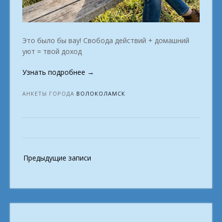
Это было бы вау! Свобода действий + домашний
уют = твой доход
«Заработок
Узнать подробнее
→
на
дому
АНКЕТЫ ГОРОДА
ВОЛОКОЛАМСК
Прибыльная
мечта
Волоколамск»
Навигация
Предыдущие записи
по
записям