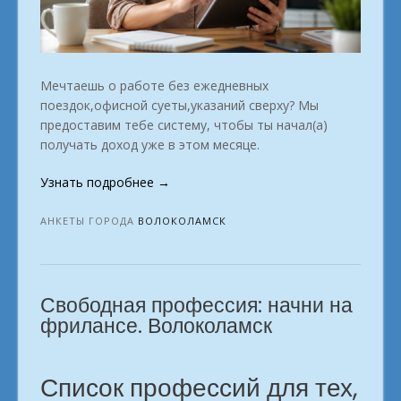
Мечтаешь о работе без ежедневных
поездок,офисной суеты,указаний сверху? Мы
предоставим тебе систему, чтобы ты начал(а)
получать доход уже в этом месяце.
«Конец
Узнать подробнее
→
офисной
рутине.
АНКЕТЫ ГОРОДА
ВОЛОКОЛАМСК
Какая
профессия
ждёт
Свободная профессия: начни на
тебя
онлайн?
фрилансе. Волоколамск
город
Волоколамск»
Список профессий для тех,