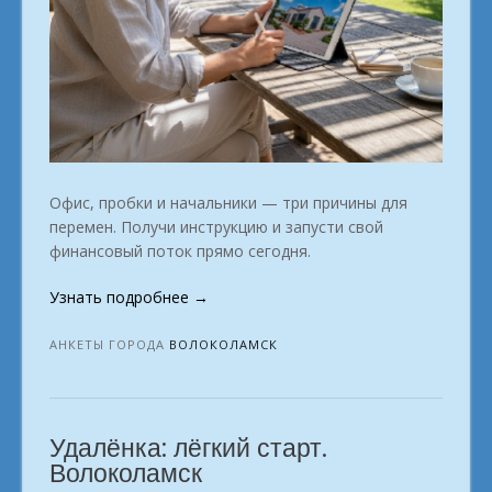
Офис, пробки и начальники — три причины для
перемен. Получи инструкцию и запусти свой
финансовый поток прямо сегодня.
«Профессия
Узнать подробнее
→
без
офиса:
АНКЕТЫ ГОРОДА
ВОЛОКОЛАМСК
заработок
онлайн.
в
Удалёнка: лёгкий старт.
городе
Волоколамск»
Волоколамск