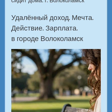
сидит дома. г. Волоколамск
городе
Волоколамск»
Удалённый доход. Мечта.
Действие. Зарплата.
в городе Волоколамск