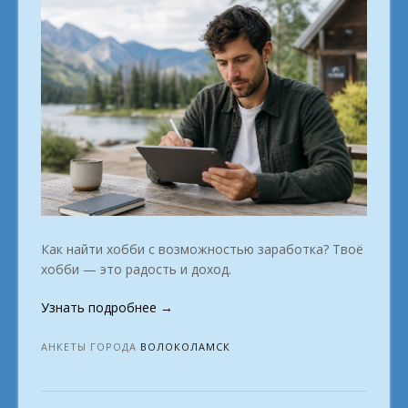
Как найти хобби с возможностью заработка? Твоё
хобби — это радость и доход.
«Мы
Узнать подробнее
→
открываем
двери
АНКЕТЫ ГОРОДА
ВОЛОКОЛАМСК
в
мир
востребованных