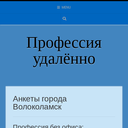
Skip
MENU
to
content
Профессия
удалённо
Анкеты города
Волоколамск
Профессия без офиса: