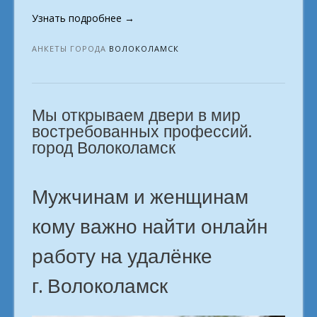
«Способы
Узнать подробнее
→
заработка
для
АНКЕТЫ ГОРОДА
ВОЛОКОЛАМСК
тех,
кто
сидит
Мы открываем двери в мир
дома.
г.
востребованных профессий.
Волоколамск»
город Волоколамск
Мужчинам и женщинам
кому важно найти онлайн
работу на удалёнке
г. Волоколамск