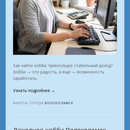
Как найти хобби, приносящее стабильный доход?
Хобби — это радость, а ещё — возможность
заработать.
«Интересное
Узнать подробнее
→
занятие
с
АНКЕТЫ ГОРОДА
ВОЛОКОЛАМСК
заработком
город
Волоколамск»