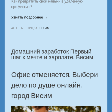
Как превратить свои навыки в удалённую
профессию?
«Тем,
Узнать подробнее
→
кто
решил
АНКЕТЫ ГОРОДА
ВИСИМ
искать
высокооплачиваемую
должность
Домашний заработок Первый
Висим»
шаг к мечте и зарплате. Висим
Офис отменяется. Выбери
дело по душе онлайн.
город Висим