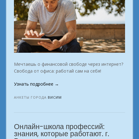
Мечтаешь о финансовой свободе через интернет?
Свобода от офиса: работай сам на себя!
«Домашний
Узнать подробнее
→
заработок
Первый
АНКЕТЫ ГОРОДА
ВИСИМ
шаг
к
мечте
Онлайн-школа профессий:
и
зарплате.
знания, которые работают. г.
Висим»