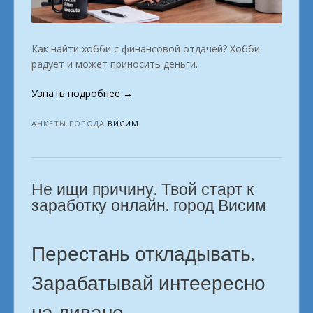
Как найти хобби с финансовой отдачей? Хобби
радует и может приносить деньги.
«Домашний
Узнать подробнее
→
бизнес:
идеи
АНКЕТЫ ГОРОДА
ВИСИМ
для
старта.
Висим»
Не ищи причину. Твой старт к
заработку онлайн. город Висим
Перестань откладывать.
Зарабатывай интеересно
на диване.