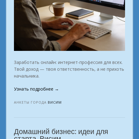
Заработать онлайн: интернет-профессия для всех.
Твой доход — твоя ответственность, а не прихоть
начальника.
«Твоя
Узнать подробнее
→
удаленная
профессия:
АНКЕТЫ ГОРОДА
ВИСИМ
заработай
из
дома.
Домашний бизнес: идеи для
Висим»
старта. Висим