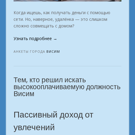
Когда ищешь, как получать деньги с помощью
сети. Но, наверное, удалёнка — это слишком
сложно совмещать с домом?
«Запускаем
Узнать подробнее
→
свой
онлайн-
АНКЕТЫ ГОРОДА
ВИСИМ
бизнес
любимый
заработок
Тем, кто решил искать
по
душе
высокооплачиваемую должность
город
Висим
Висим»
Пассивный доход от
увлечений