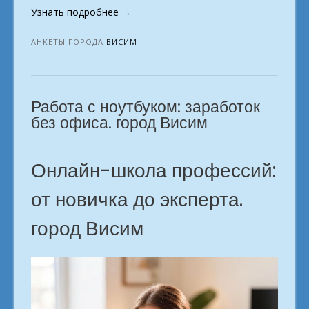
«Кем
Узнать подробнее
→
работать
на
АНКЕТЫ ГОРОДА
ВИСИМ
удалёнке?
г.
Висим»
Работа с ноутбуком: заработок
без офиса. город Висим
Онлайн-школа профессий:
от новичка до эксперта.
город Висим