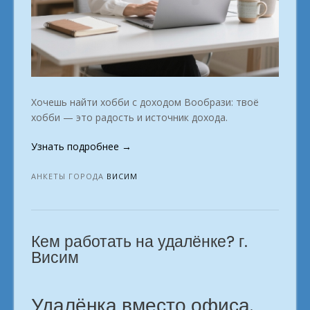
Хочешь найти хобби с доходом Вообрази: твоё
хобби — это радость и источник дохода.
«Онлайн-
Узнать подробнее
→
школа
профессий:
АНКЕТЫ ГОРОДА
ВИСИМ
знания,
которые
работают.
Кем работать на удалёнке? г.
г.
Висим»
Висим
Удалёнка вместо офиса.