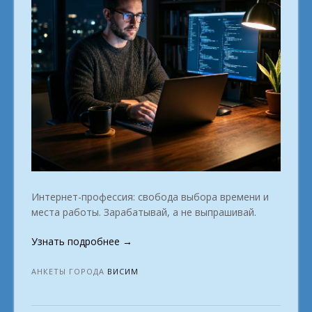
Интернет-профессия: свобода выбора времени и
места работы. Зарабатывай, а не выпрашивай.
«Работа
Узнать подробнее
→
вне
офиса.
АНКЕТЫ ГОРОДА
ВИСИМ
Какая
онлайн-