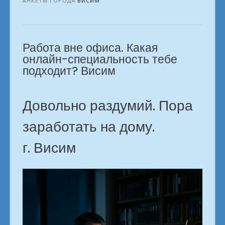
ноутбуком:
АНКЕТЫ ГОРОДА
ВИСИМ
заработок
без
офиса.
Работа вне офиса. Какая
город
Висим»
онлайн-специальность тебе
подходит? Висим
Довольно раздумий. Пора
заработать на дому.
г. Висим