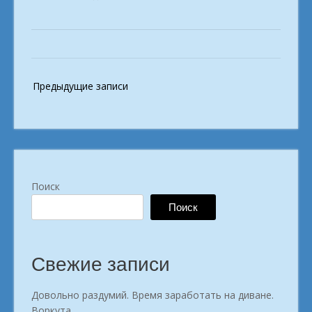
Твой
старт
к
заработку
онлайн.
Навигация
Предыдущие записи
город
по
Висим»
записям
Поиск
Поиск
Свежие записи
Довольно раздумий. Время заработать на диване.
Воркута