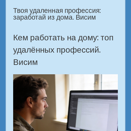
специальность
Твоя удаленная профессия:
тебе
подходит?
заработай из дома. Висим
Висим»
Кем работать на дому: топ
удалённых профессий.
Висим