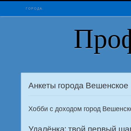
Skip
ГОРОДА:
to
content
Проф
Анкеты города Вешенское
Хобби с доходом город Вешенск
Удалёнка: твой первый шаг