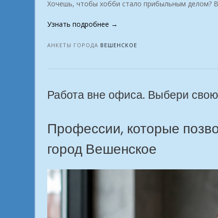
Хочешь, чтобы хобби стало прибыльным делом? В
«Хобби
Узнать подробнее
→
с
доходом
АНКЕТЫ ГОРОДА
ВЕШЕНСКОЕ
город
Вешенское»
Работа вне офиса. Выбери сво
Профессии, которые позво
город Вешенское