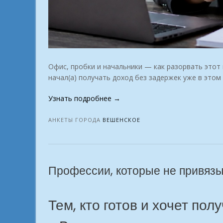
Офис, пробки и начальники — как разорвать этот
начал(а) получать доход без задержек уже в этом
«Работа
Узнать подробнее
→
вне
офиса.
АНКЕТЫ ГОРОДА
ВЕШЕНСКОЕ
Выбери
свою
онлайн-
профессию.
Профессии, которые не привязы
Вешенское»
Тем, кто готов и хочет пол