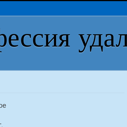
ессия уда
ое
.