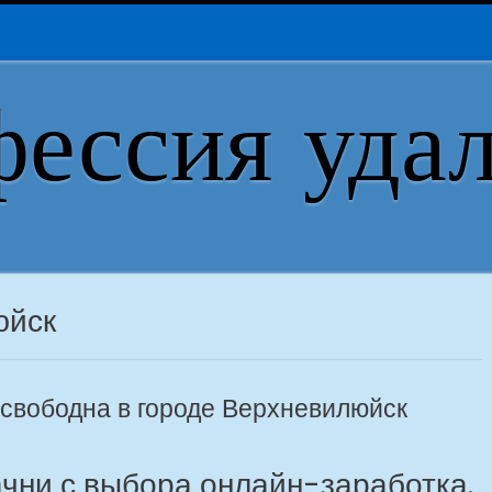
ессия уда
юйск
свободна в городе Верхневилюйск
чни с выбора онлайн-заработка.