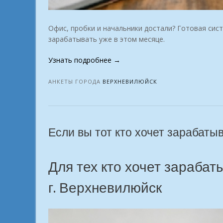
Офис, пробки и начальники достали? Готовая сис
зарабатывать уже в этом месяце.
«Почему
Узнать подробнее
→
онлайн
школа
АНКЕТЫ ГОРОДА
ВЕРХНЕВИЛЮЙСК
профессий
реально
помогает
г.
Если вы тот кто хочет зарабаты
Верхневилюйск»
Для тех кто хочет зарабат
г. Верхневилюйск