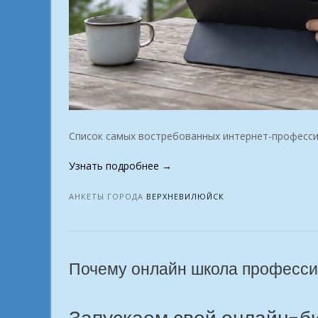
Список самых востребованных интернет-професс
«Настоящая
Узнать подробнее
→
удалёнка
твоя
АНКЕТЫ ГОРОДА
ВЕРХНЕВИЛЮЙСК
ниша
свободна
в
городе
Почему онлайн школа профессий
Верхневилюйск»