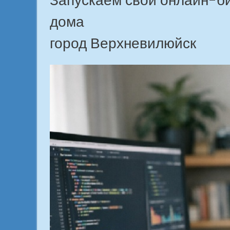
Запускаем свой онлайн-б
дома
город Верхневилюйск