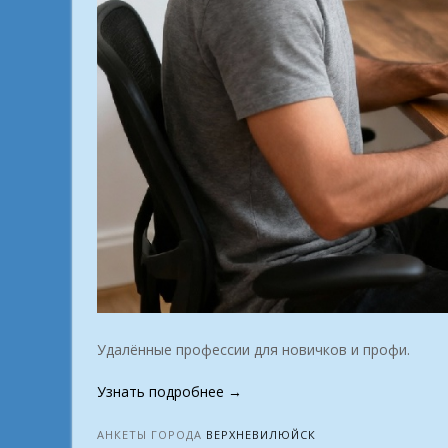
Удалённые профессии для новичков и профи.
«Если
Узнать подробнее
→
вы
тот
АНКЕТЫ ГОРОДА
ВЕРХНЕВИЛЮЙСК