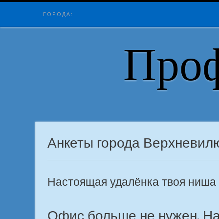
Skip
ГОРОДА:
to
content
Проф
Анкеты города Верхневил
Настоящая удалёнка твоя ниша 
Офис больше не нужен. На