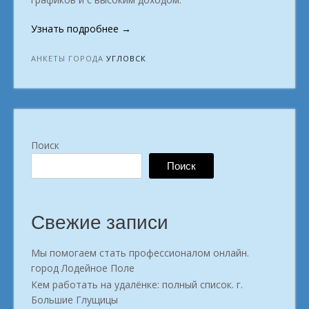
«Единомышленникам
Узнать подробнее
→
кто
решил
АНКЕТЫ ГОРОДА
УГЛОВСК
искать
без
офисов
специальность
город
Поиск
Угловск»
Поиск
Свежие записи
Мы помогаем стать профессионалом онлайн.
город Лодейное Поле
Кем работать на удалёнке: полный список. г.
Большие Глущицы