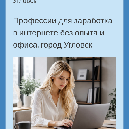
Угловск
в
городе
Угловск»
Профессии для заработка
в интернете без опыта и
офиса. город Угловск