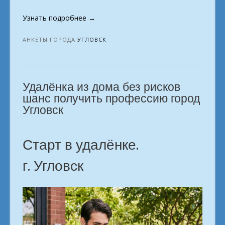
«Удалёнка
Узнать подробнее
→
с
нуля:
АНКЕТЫ ГОРОДА
УГЛОВСК
инструкция.
г.
Угловск»
Удалёнка из дома без рисков
шанс получить профессию город
Угловск
Старт в удалёнке.
г. Угловск