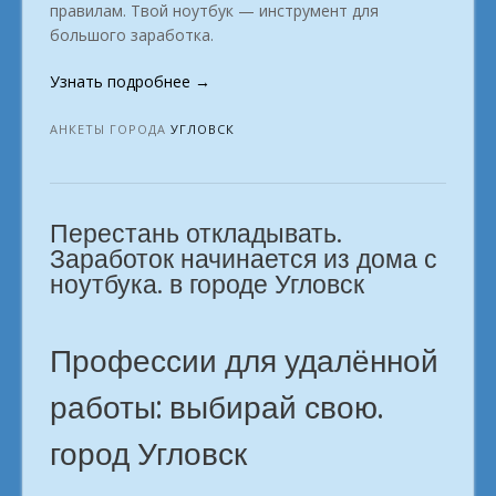
правилам. Твой ноутбук — инструмент для
большого заработка.
«Онлайн-
Узнать подробнее
→
школа
профессий:
АНКЕТЫ ГОРОДА
УГЛОВСК
твой
уверенный
шаг
Перестань откладывать.
вперёд.
в
Заработок начинается из дома с
городе
ноутбука. в городе Угловск
Угловск»
Профессии для удалённой
работы: выбирай свою.
город Угловск