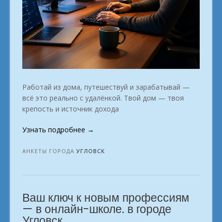
Работай из дома, путешествуй и зарабатывай —
всё это реально с удалёнкой. Твой дом — твоя
крепость и источник дохода
«Удалёнка:
Узнать подробнее
→
твой
путь
АНКЕТЫ ГОРОДА
УГЛОВСК
к
независимости.
Угловск»
Ваш ключ к новым профессиям
— в онлайн-школе. в городе
Угловск