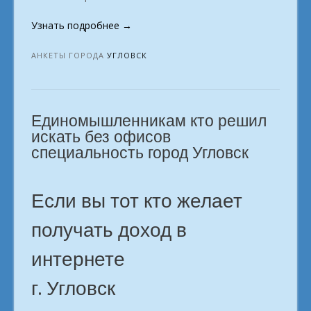
«Перестань
Узнать подробнее
→
откладывать.
Заработок
АНКЕТЫ ГОРОДА
УГЛОВСК
начинается
из
дома
Единомышленникам кто решил
с
ноутбука.
искать без офисов
в
специальность город Угловск
городе
Угловск»
Если вы тот кто желает
получать доход в
интернете
г. Угловск