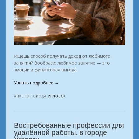
Ищешь способ получать доход от любимого
занятия? Вообрази: любимое занятие — это
эмоции и финансовая выгода.
«Ваш
Узнать подробнее
→
ключ
к
АНКЕТЫ ГОРОДА
УГЛОВСК
новым
профессиям
—
Востребованные профессии для
в
онлайн-
удалённой работы. в городе
школе.