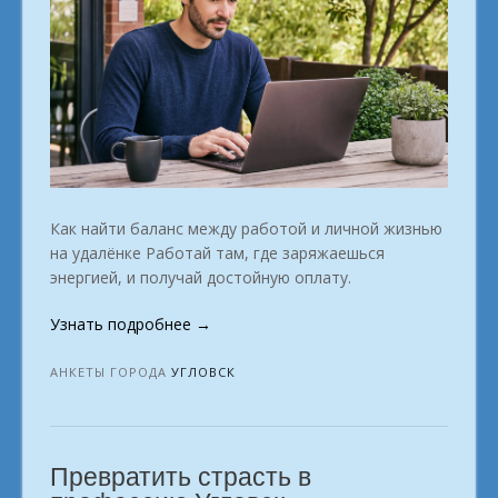
Как найти баланс между работой и личной жизнью
на удалёнке Работай там, где заряжаешься
энергией, и получай достойную оплату.
«Удалёнка
Узнать подробнее
→
из
дома
АНКЕТЫ ГОРОДА
УГЛОВСК
без
рисков
шанс
Превратить страсть в
получить
профессию