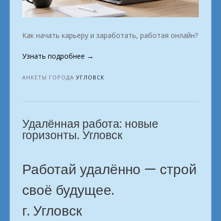
Как начать карьеру и заработать, работая онлайн?
«Востребованные
Узнать подробнее
→
профессии
для
АНКЕТЫ ГОРОДА
УГЛОВСК
удалённой
работы.
в
Удалённая работа: новые
городе
Угловск»
горизонты. Угловск
Работай удалённо — строй
своё будущее.
г. Угловск