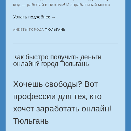
код — работай в пижаме! И зарабатывай много
«Идеи
Узнать подробнее
→
для
подработки
АНКЕТЫ ГОРОДА
ТЮЛЬГАНЬ
на
дому.
город
Как быстро получить деньги
Тюльгань»
онлайн? город Тюльгань
Хочешь свободы? Вот
профессии для тех, кто
хочет заработать онлайн!
Тюльгань