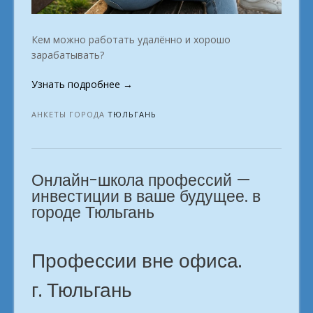
Кем можно работать удалённо и хорошо
зарабатывать?
«Начни
Узнать подробнее
→
сегодня.
Пора
АНКЕТЫ ГОРОДА
ТЮЛЬГАНЬ
заработать
с
планшета.
Онлайн-школа профессий —
город
Тюльгань»
инвестиции в ваше будущее. в
городе Тюльгань
Профессии вне офиса.
г. Тюльгань