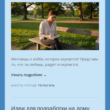
Мечтаешь о хобби, которое окупается? Представь:
то, что ты любишь, радует и окупается.
«Онлайн-
Узнать подробнее
→
школа
профессий
АНКЕТЫ ГОРОДА
ТЮЛЬГАНЬ
—
инвестиции
в
Идеи для подработки на дому.
ваше