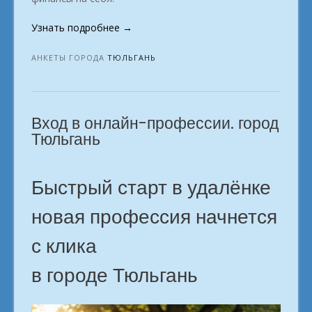
«Как
Узнать подробнее
→
быстро
получить
АНКЕТЫ ГОРОДА
ТЮЛЬГАНЬ
деньги
онлайн?
город
Вход в онлайн-профессии. город
Тюльгань»
Тюльгань
Быстрый старт в удалёнке
новая профессия начнется
с клика
в городе Тюльгань