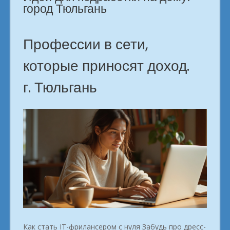
будущее.
город Тюльгань
в
городе
Тюльгань»
Профессии в сети,
которые приносят доход.
г. Тюльгань
Как стать IT-фрилансером с нуля Забудь про дресс-