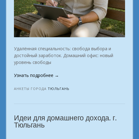
Удалённая специальность: свобода выбора и
достойный заработок. Домашний офис: новый
уровень свободы
«Профессии
Узнать подробнее
→
для
онлайн-
АНКЕТЫ ГОРОДА
ТЮЛЬГАНЬ
заработка:
выбирай
и
Идеи для домашнего дохода. г.
начинай.
город
Тюльгань
Тюльгань»