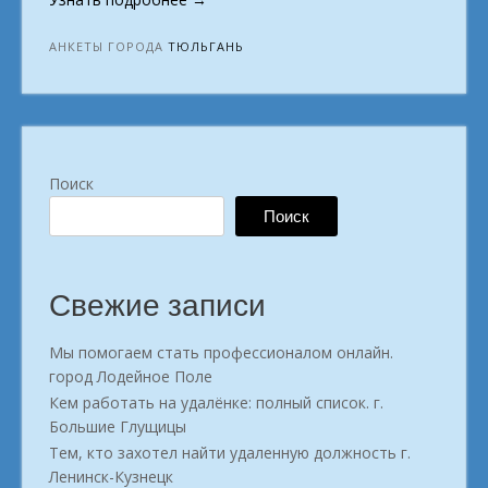
в
онлайн-
АНКЕТЫ ГОРОДА
ТЮЛЬГАНЬ
профессии.
город
Тюльгань»
Поиск
Поиск
Свежие записи
Мы помогаем стать профессионалом онлайн.
город Лодейное Поле
Кем работать на удалёнке: полный список. г.
Большие Глущицы
Тем, кто захотел найти удаленную должность г.
Ленинск-Кузнецк