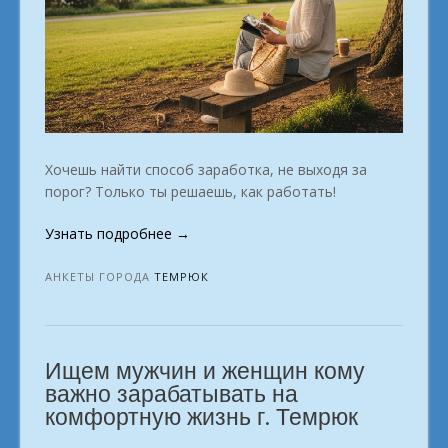
Хочешь найти способ заработка, не выходя за
порог? Только ты решаешь, как работать!
«Домашний
Узнать подробнее
→
заработок
Преврати
АНКЕТЫ ГОРОДА
ТЕМРЮК
мечту
в
зарплату.
Ищем мужчин и женщин кому
г.
Темрюк»
важно зарабатывать на
комфортную жизнь г. Темрюк