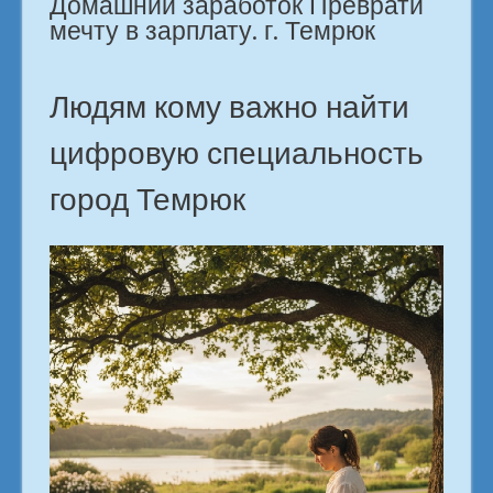
Домашний заработок Преврати
город
мечту в зарплату. г. Темрюк
Темрюк»
Людям кому важно найти
цифровую специальность
город Темрюк