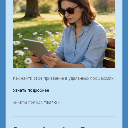
Как найти своё призвание в удалённых профессиях
«Заработок
Узнать подробнее
→
из
дома:
АНКЕТЫ ГОРОДА
ТЕМРЮК
Преврати
мечту
в
зарплату.