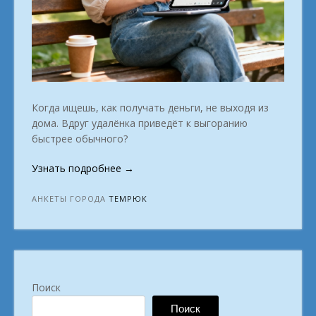
Когда ищешь, как получать деньги, не выходя из
дома. Вдруг удалёнка приведёт к выгоранию
быстрее обычного?
«Ищем
Узнать подробнее
→
мужчин
и
АНКЕТЫ ГОРОДА
ТЕМРЮК
женщин
кому
важно
зарабатывать
на
Поиск
комфортную
жизнь
Поиск