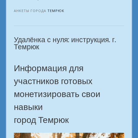
заработка
для
АНКЕТЫ ГОРОДА
ТЕМРЮК
домоседов.
Темрюк»
Удалёнка с нуля: инструкция. г.
Темрюк
Информация для
участников готовых
монетизировать свои
навыки
город Темрюк