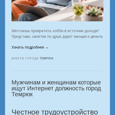
Мечтаешь превратить хобби в источник дохода?
Представь: занятие по душе дарит эмоции и деньги.
«Офис
Узнать подробнее
→
больше
не
АНКЕТЫ ГОРОДА
ТЕМРЮК
нужен.
Твой
пусть
Мужчинам и женщинам которые
к
онлайн
ищут Интернет должность город
заработку.
Темрюк
город
Темрюк»
Честное трудоустройство