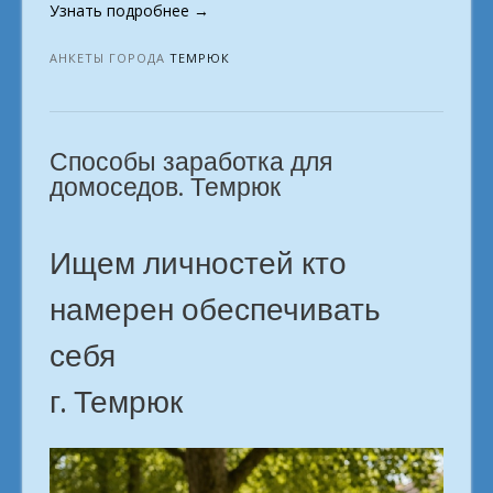
«Как
Узнать подробнее
→
заработать,
работая
АНКЕТЫ ГОРОДА
ТЕМРЮК
из
дома:
полный
Способы заработка для
гид.
г.
домоседов. Темрюк
Темрюк»
Ищем личностей кто
намерен обеспечивать
себя
г. Темрюк