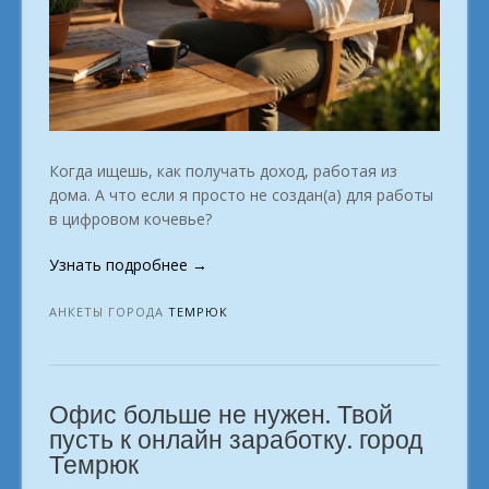
Когда ищешь, как получать доход, работая из
дома. А что если я просто не создан(а) для работы
в цифровом кочевье?
«Удалённая
Узнать подробнее
→
работа:
выбирай
АНКЕТЫ ГОРОДА
ТЕМРЮК
профессию
из
списка.
Офис больше не нужен. Твой
город
Темрюк»
пусть к онлайн заработку. город
Темрюк