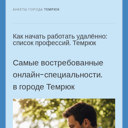
и
женщинам
АНКЕТЫ ГОРОДА
ТЕМРЮК
которые
ищут
Интернет
Как начать работать удалённо:
должность
город
список профессий. Темрюк
Темрюк»
Самые востребованные
онлайн-специальности.
в городе Темрюк