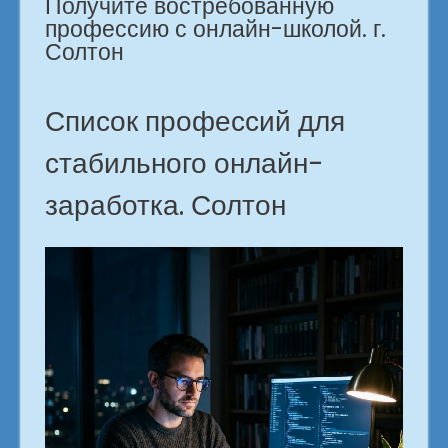
Получите востребованную
удалённо!
профессию с онлайн-школой. г.
город
Солтон
Солтон»
Список профессий для
стабильного онлайн-
заработка. Солтон