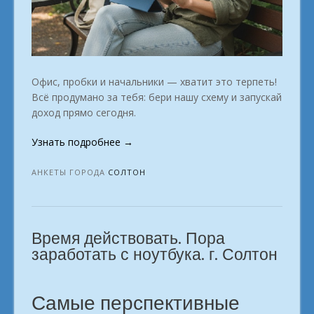
Офис, пробки и начальники — хватит это терпеть!
Всё продумано за тебя: бери нашу схему и запускай
доход прямо сегодня.
«Для
Узнать подробнее
→
тех
кто
АНКЕТЫ ГОРОДА
СОЛТОН
хочет
получать
доход
Время действовать. Пора
в
интернете
заработать с ноутбука. г. Солтон
город
Солтон»
Самые перспективные