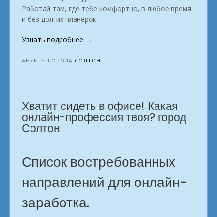
Работай там, где тебе комфортно, в любое время
и без долгих планёрок.
«Интересное
Узнать подробнее
→
занятие
с
АНКЕТЫ ГОРОДА
СОЛТОН
заработком
в
городе
Хватит сидеть в офисе! Какая
Солтон»
онлайн-профессия твоя? город
Солтон
Список востребованных
направлений для онлайн-
заработка.