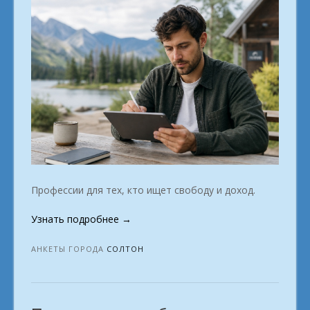
Профессии для тех, кто ищет свободу и доход.
«Готовы
Узнать подробнее
→
изменить
жизнь?
АНКЕТЫ ГОРОДА
СОЛТОН
Вот
как
можно
заработать