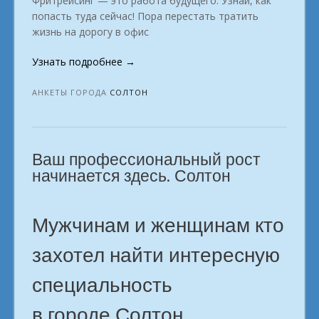
Фритрейсинг — это работа будущего. Узнай, как
попасть туда сейчас! Пора перестать тратить
жизнь на дорогу в офис
«Хватит
Узнать подробнее
→
сидеть
в
АНКЕТЫ ГОРОДА
СОЛТОН
офисе!
Какая
онлайн-
Ваш профессиональный рост
профессия
твоя?
начинается здесь. Солтон
город
Солтон»
Мужчинам и женщинам кто
захотел найти интересную
специальность
в городе Солтон