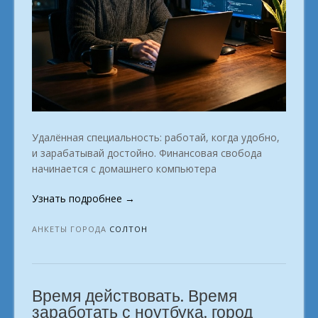
Удалённая специальность: работай, когда удобно,
и зарабатывай достойно. Финансовая свобода
начинается с домашнего компьютера
«Получите
Узнать подробнее
→
востребованную
профессию
АНКЕТЫ ГОРОДА
СОЛТОН
с
онлайн-
школой.
Время действовать. Время
г.
Солтон»
заработать с ноутбука. город