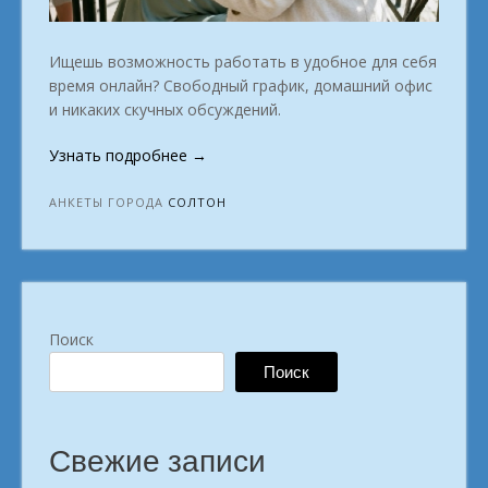
Ищешь возможность работать в удобное для себя
время онлайн? Свободный график, домашний офис
и никаких скучных обсуждений.
«Время
Узнать подробнее
→
действовать.
Пора
АНКЕТЫ ГОРОДА
СОЛТОН
заработать
с
ноутбука.
г.
Солтон»
Поиск
Поиск
Свежие записи