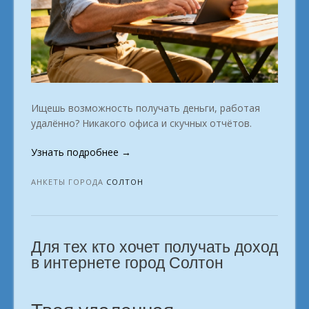
Ищешь возможность получать деньги, работая
удалённо? Никакого офиса и скучных отчётов.
«Время
Узнать подробнее
→
действовать.
Время
АНКЕТЫ ГОРОДА
СОЛТОН
заработать
с
ноутбука.
Для тех кто хочет получать доход
город
Солтон»
в интернете город Солтон