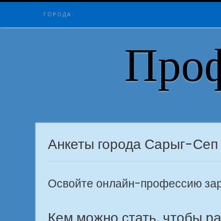
Skip
ГОРОДА:
to
content
Проф
Анкеты города Сарыг-Сеп
Освойте онлайн-профессию зара
Кем можно стать, чтобы р