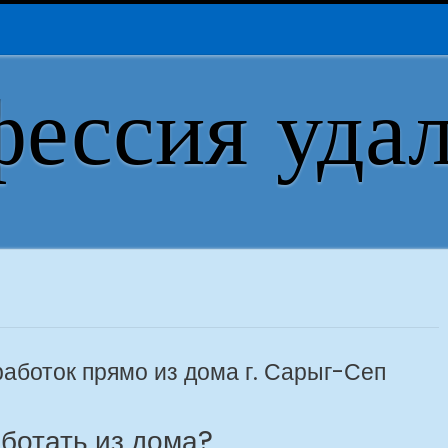
ессия уда
боток прямо из дома г. Сарыг-Сеп
аботать из дома?