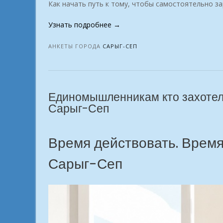
Как начать путь к тому, чтобы самостоятельно з
«Освойте
Узнать подробнее
→
онлайн-
профессию
АНКЕТЫ ГОРОДА
САРЫГ-СЕП
заработок
прямо
из
дома
Единомышленникам кто захотел 
г.
Сарыг-Сеп
Сарыг-
Сеп»
Время действовать. Время
Сарыг-Сеп