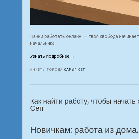
Начни работать онлайн — твоя свобода начинаетс
начальника
«Единомышленникам
Узнать подробнее
→
кто
захотел
АНКЕТЫ ГОРОДА
САРЫГ-СЕП
найти
онлайн
специальность
город
Как найти работу, чтобы начать
Сарыг-
Сеп
Сеп»
Новичкам: работа из дома.