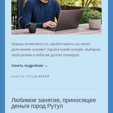
Ищешь возможность зарабатывать на своих
увлечениях онлайн? Зарабатывай онлайн, выбирая
свой режим и избегая долгих планёрок.
«Мы
Узнать подробнее
→
в
поиске
АНКЕТЫ ГОРОДА
РУТУЛ
единомышленников
кто
ищет
Любимое занятие, приносящее
возможность
обеспечивать
деньги город Рутул
себя