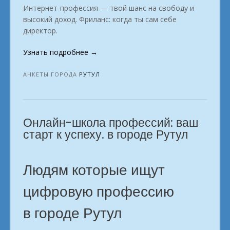
Интернет-профессия — твой шанс на свободу и
высокий доход. Фриланс: когда ты сам себе
директор.
«Как
Узнать подробнее
→
выбрать
профессию,
АНКЕТЫ ГОРОДА
РУТУЛ
чтобы
заработать
без
Онлайн-школа профессий: ваш
скучных
совещаний?
старт к успеху. в городе Рутул
Рутул»
Людям которые ищут
цифровую профессию
в городе Рутул