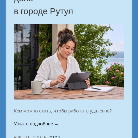
в городе Рутул
Кем можно стать, чтобы работать удалённо?
«Первый
Узнать подробнее
→
заработок
в
АНКЕТЫ ГОРОДА
РУТУЛ