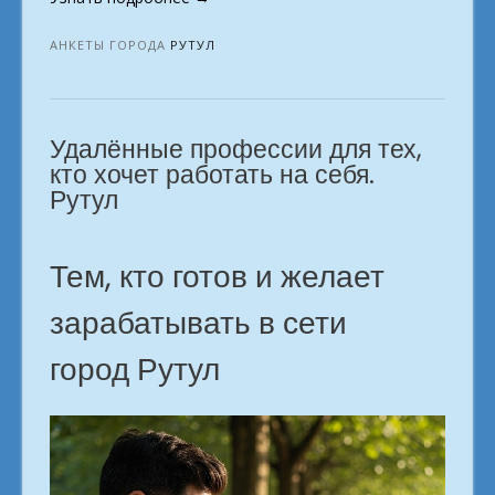
школа
профессий:
АНКЕТЫ ГОРОДА
РУТУЛ
ваш
старт
к
Удалённые профессии для тех,
успеху.
в
кто хочет работать на себя.
городе
Рутул
Рутул»
Тем, кто готов и желает
зарабатывать в сети
город Рутул