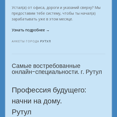
Устал(а) от офиса, дороги и указаний сверху? Мы
предоставим тебе систему, чтобы ты начал(а)
зарабатывать уже в этом месяце.
«Честная
Узнать подробнее
→
удалённая
работа
АНКЕТЫ ГОРОДА
РУТУЛ
любимый
заработок
по
Самые востребованные
душе
в
онлайн-специальности. г. Рутул
городе
Рутул»
Профессия будущего:
начни на дому.
Рутул