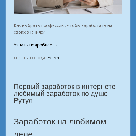
Как выбрать профессию, чтобы заработать на
своих знаниях?
«Любимое
Узнать подробнее
→
занятие,
приносящее
АНКЕТЫ ГОРОДА
РУТУЛ
деньги
город
Рутул»
Первый заработок в интернете
любимый заработок по душе
Рутул
Заработок на любимом
деле