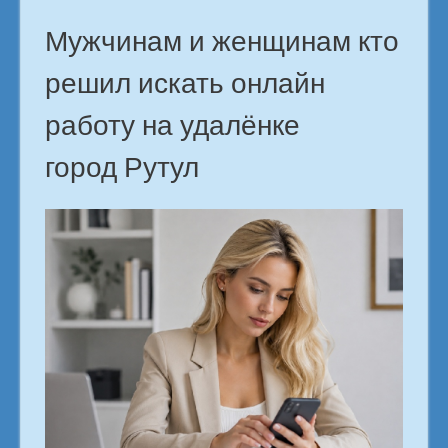
в
городе
Мужчинам и женщинам кто
Рутул»
решил искать онлайн
работу на удалёнке
город Рутул