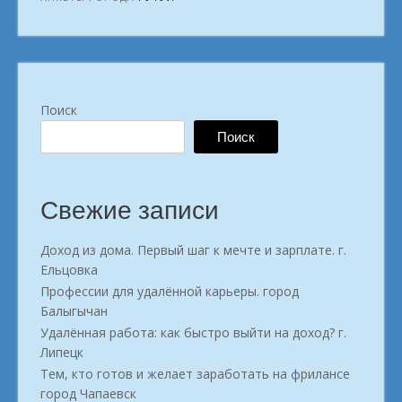
интернете
любимый
заработок
по
душе
Поиск
Рутул»
Поиск
Свежие записи
Доход из дома. Первый шаг к мечте и зарплате. г.
Ельцовка
Профессии для удалённой карьеры. город
Балыгычан
Удалённая работа: как быстро выйти на доход? г.
Липецк
Тем, кто готов и желает заработать на фрилансе
город Чапаевск