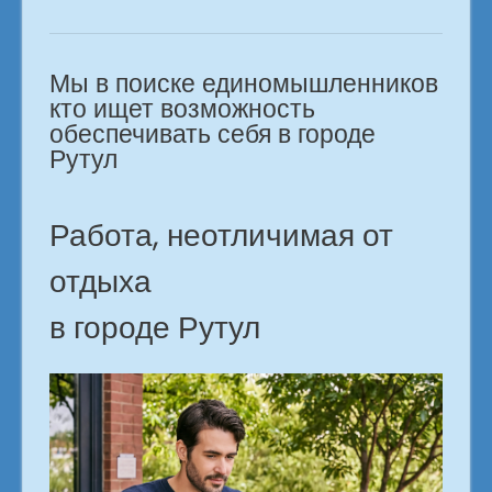
тех,
кто
хочет
Мы в поиске единомышленников
работать
на
кто ищет возможность
себя.
обеспечивать себя в городе
Рутул»
Рутул
Работа, неотличимая от
отдыха
в городе Рутул