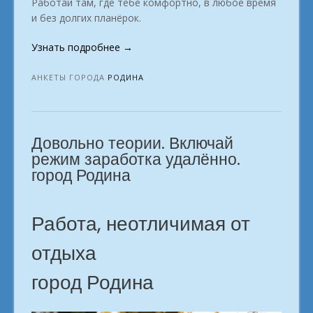
Работай там, где тебе комфортно, в любое время
и без долгих планёрок.
«Работай
Узнать подробнее
→
из
дома
АНКЕТЫ ГОРОДА
РОДИНА
—
развивайся.
в
Довольно теории. Включай
городе
Родина»
режим заработка удалённо.
город Родина
Работа, неотличимая от
отдыха
город Родина