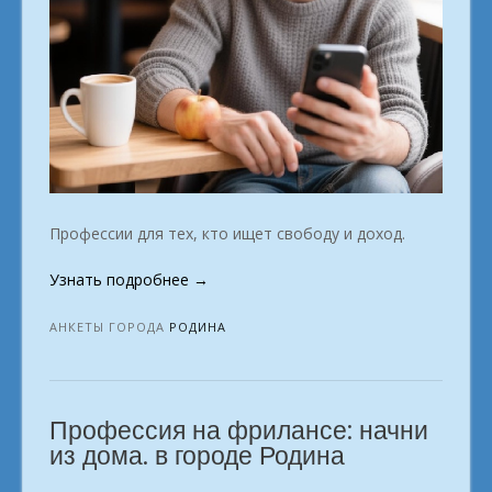
Профессии для тех, кто ищет свободу и доход.
«Участникам
Узнать подробнее
→
кто
задался
АНКЕТЫ ГОРОДА
РОДИНА
целью
найти
виртуальную
Профессия на фрилансе: начни
должность
г.
из дома. в городе Родина
Родина»