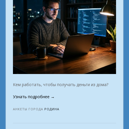
Кем работать, чтобы получать деньги из дома?
«Первые
Узнать подробнее
→
шаги
в
АНКЕТЫ ГОРОДА
РОДИНА
удалённой
профессии
г.