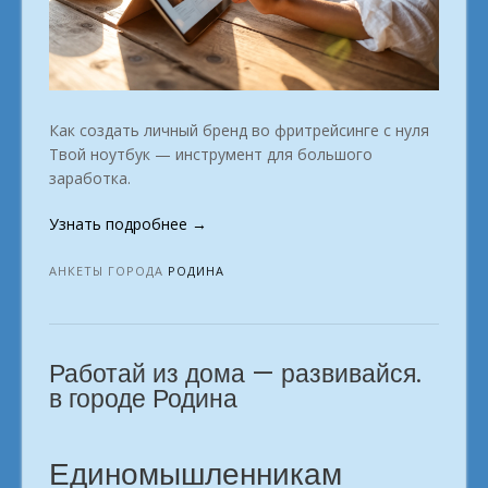
Как создать личный бренд во фритрейсинге с нуля
Твой ноутбук — инструмент для большого
заработка.
«Мы
Узнать подробнее
→
открываем
двери
АНКЕТЫ ГОРОДА
РОДИНА
в
мир
востребованных
Работай из дома — развивайся.
профессий.
Родина»
в городе Родина
Единомышленникам