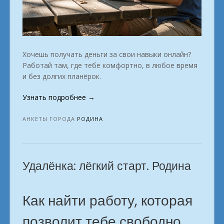
Хочешь получать деньги за свои навыки онлайн?
Работай там, где тебе комфортно, в любое время
и без долгих планёрок.
«Профессия
Узнать подробнее
→
на
фрилансе:
АНКЕТЫ ГОРОДА
РОДИНА
начни
из
дома.
Удалёнка: лёгкий старт. Родина
в
городе
Родина»
Как найти работу, которая
позволит тебе свободно