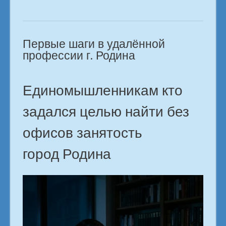
Как
получить
первую
Первые шаги в удалённой
зарплату?
в
профессии г. Родина
городе
Родина»
Единомышленникам кто
задался целью найти без
офисов занятость
город Родина