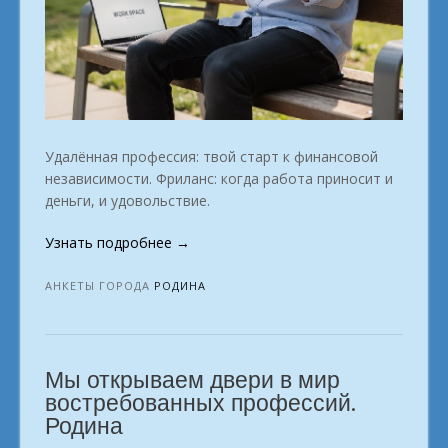
Удалённая профессия: твой старт к финансовой
независимости. Фриланс: когда работа приносит и
деньги, и удовольствие.
«Твоя
Узнать подробнее
→
удаленная
профессия:
АНКЕТЫ ГОРОДА
РОДИНА
заработай
на
диване.
Мы открываем двери в мир
город
Родина»
востребованных профессий.
Родина