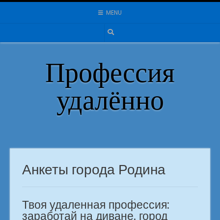
Skip
MENU
to
content
Профессия
удалённо
Анкеты города Родина
Твоя удаленная профессия:
заработай на диване. город