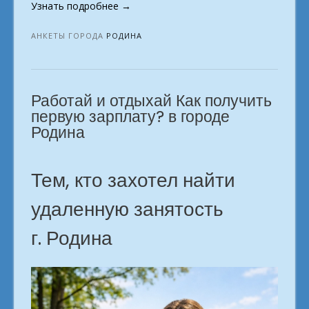
«Довольно
Узнать подробнее
→
теории.
Включай
АНКЕТЫ ГОРОДА
РОДИНА
режим
заработка
удалённо.
Работай и отдыхай Как получить
город
Родина»
первую зарплату? в городе
Родина
Тем, кто захотел найти
удаленную занятость
г. Родина