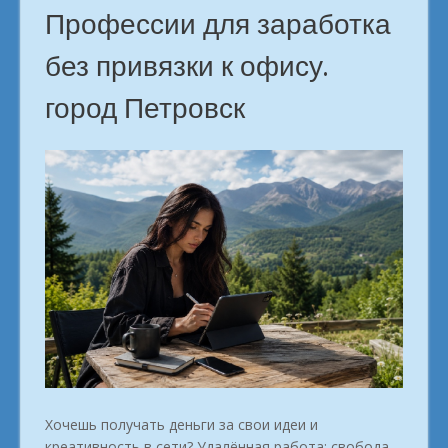
дома.
Профессии для заработка
г.
без привязки к офису.
Петровск»
город Петровск
Хочешь получать деньги за свои идеи и
креативность в сети? Удалённая работа: свобода