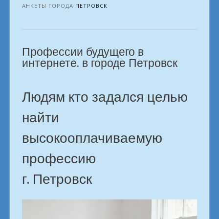
профессию,
АНКЕТЫ ГОРОДА
ПЕТРОВСК
чтобы
начать
заработать
Профессии будущего в
в
сети?
интернете. в городе Петровск
в
городе
Петровск»
Людям кто задался целью
найти
высокооплачиваемую
профессию
г. Петровск