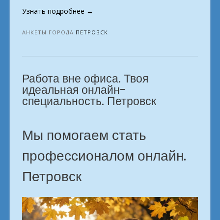
«Новые
Узнать подробнее
→
возможности
с
АНКЕТЫ ГОРОДА
ПЕТРОВСК
онлайн-
школой
профессий.
Работа вне офиса. Твоя
Петровск»
идеальная онлайн-
специальность. Петровск
Мы помогаем стать
профессионалом онлайн.
Петровск