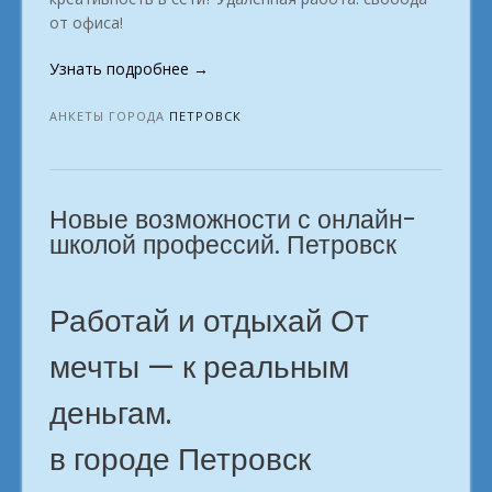
от офиса!
«Тем,
Узнать подробнее
→
ищущих
Интернет
АНКЕТЫ ГОРОДА
ПЕТРОВСК
должность
в
городе
Новые возможности с онлайн-
Петровск»
школой профессий. Петровск
Работай и отдыхай От
мечты — к реальным
деньгам.
в городе Петровск