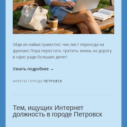
Уйди из найма грамотно: чек-лист перехода на
фриланс Пора перестать тратить жизнь на дорогу
в офис ради больших денег!
«Список
Узнать подробнее
→
профессий
для
АНКЕТЫ ГОРОДА
ПЕТРОВСК
тех,
кто
хочет
Тем, ищущих Интернет
заработать,
не
должность в городе Петровск
выходя
из