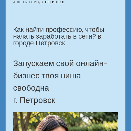
офиса.
АНКЕТЫ ГОРОДА
ПЕТРОВСК
Твоя
идеальная
онлайн-
Как найти профессию, чтобы
специальность.
Петровск»
начать заработать в сети? в
городе Петровск
Запускаем свой онлайн-
бизнес твоя ниша
свободна
г. Петровск