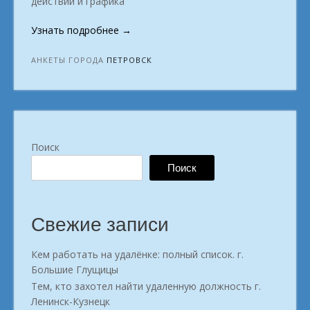
действий и графика
«Кем
Узнать подробнее
→
работать
удалённо:
АНКЕТЫ ГОРОДА
ПЕТРОВСК
полный
гид
по
профессиям.
город
Поиск
Петровск»
Поиск
Свежие записи
Кем работать на удалёнке: полный список. г.
Большие Глущицы
Тем, кто захотел найти удаленную должность г.
Ленинск-Кузнецк