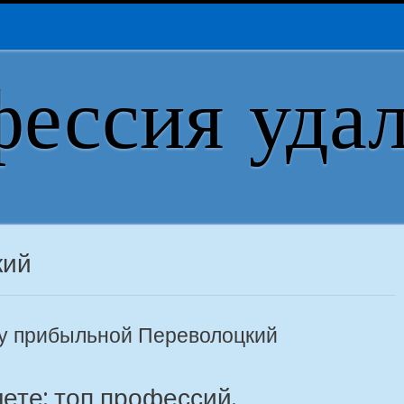
ессия уда
кий
ту прибыльной Переволоцкий
нете: топ профессий.