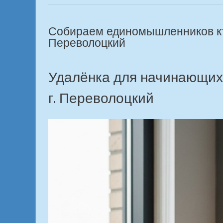
онлайн-
профессия
твоя?
Собираем единомышленников кто
в
Переволоцкий
городе
Переволоцкий»
Удалёнка для начинающих
г. Переволоцкий