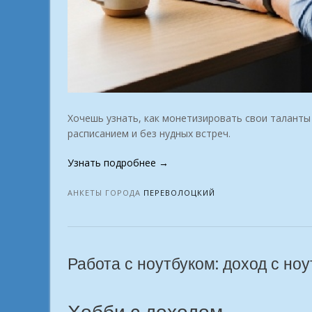
Хочешь узнать, как монетизировать свои таланты 
расписанием и без нудных встреч.
«Собираем
Узнать подробнее
→
единомышленников
кто
АНКЕТЫ ГОРОДА
ПЕРЕВОЛОЦКИЙ
желает
жить
в
достатке
Работа с ноутбуком: доход с ноу
в
городе
Переволоцкий»