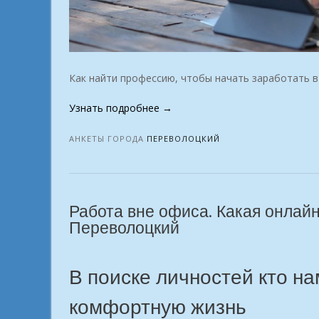
Как найти профессию, чтобы начать заработать в
«Работай
Узнать подробнее
→
и
отдыхай
АНКЕТЫ ГОРОДА
ПЕРЕВОЛОЦКИЙ
Сделай
мечту
прибыльной
Переволоцкий»
Работа вне офиса. Какая онлай
Переволоцкий
В поиске личностей кто н
комфортную жизнь