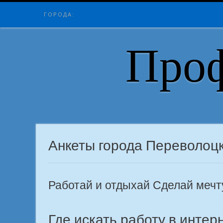
Skip
ГОРОДА:
to
content
Проф
Анкеты города Переволоц
Работай и отдыхай Сделай меч
Где искать работу в интер