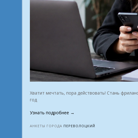
Хватит мечтать, пора действовать! Стань фрилан
год
«Работа
Узнать подробнее
→
вне
офиса.
АНКЕТЫ ГОРОДА
ПЕРЕВОЛОЦКИЙ
Какая