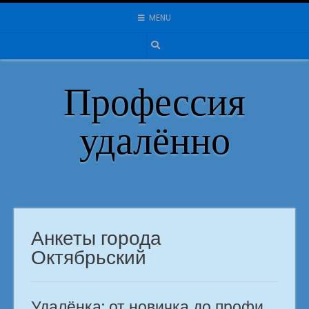
Skip
MENU
to
content
Профессия
удалённо
Анкеты города
Октябрьский
Удалёнка: от новичка до профи.