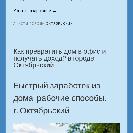
«Настоящая
Узнать подробнее
→
удалёнка
любимый
АНКЕТЫ ГОРОДА
ОКТЯБРЬСКИЙ
заработок
по
душе
Как превратить дом в офис и
в
городе
получать доход? в городе
Октябрьский»
Октябрьский
Быстрый заработок из
дома: рабочие способы.
г. Октябрьский