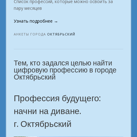
Список профессий, которые можно освоить за
пару месяцев
«Удалёнка:
Узнать подробнее
→
от
новичка
АНКЕТЫ ГОРОДА
ОКТЯБРЬСКИЙ
до
профи.
в
Тем, кто задался целью найти
городе
Октябрьский»
цифровую профессию в городе
Октябрьский
Профессия будущего:
начни на диване.
г. Октябрьский