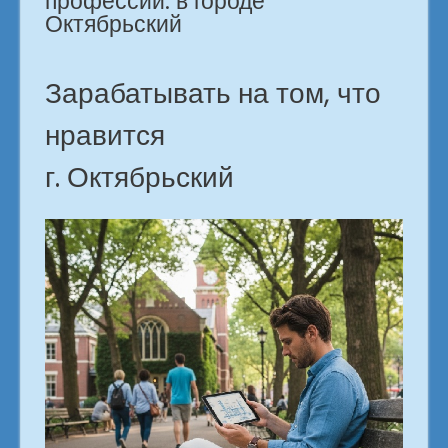
профессий. в городе
в
Октябрьский
городе
Октябрьский»
Зарабатывать на том, что
нравится
г. Октябрьский