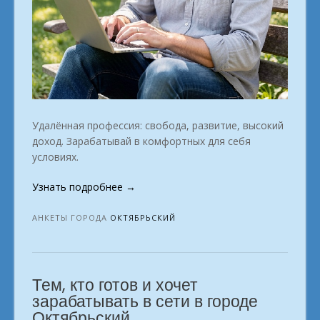
Удалённая профессия: свобода, развитие, высокий
доход. Зарабатывай в комфортных для себя
условиях.
«Зарабатывай
Узнать подробнее
→
из
дома
АНКЕТЫ ГОРОДА
ОКТЯБРЬСКИЙ
Прибыльная
мечта
Октябрьский»
Тем, кто готов и хочет
зарабатывать в сети в городе
Октябрьский