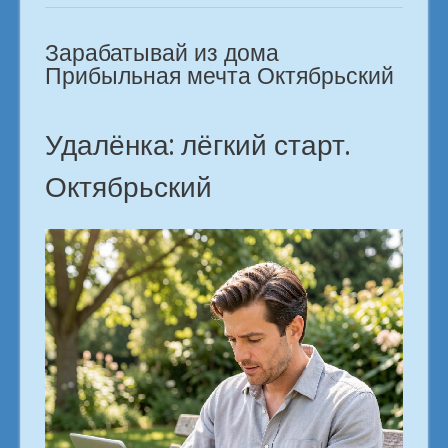
найти
цифровую
Зарабатывай из дома
профессию
в
Прибыльная мечта Октябрьский
городе
Октябрьский»
Удалёнка: лёгкий старт.
Октябрьский