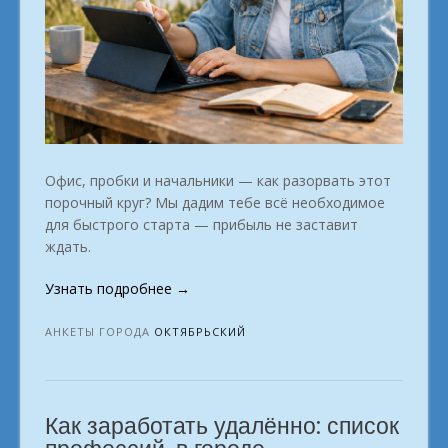
Офис, пробки и начальники — как разорвать этот
порочный круг? Мы дадим тебе всё необходимое
для быстрого старта — прибыль не заставит
ждать.
«Тем,
Узнать подробнее
→
кто
готов
АНКЕТЫ ГОРОДА
ОКТЯБРЬСКИЙ
и
хочет
зарабатывать
Как заработать удалённо: список
в
сети