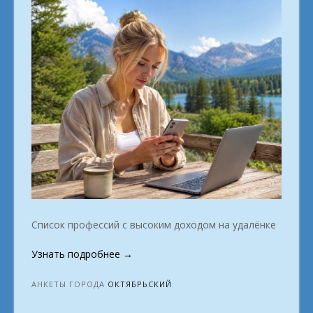
Список профессий с высоким доходом на удалёнке
«Тем,
Узнать подробнее
→
кто
задался
АНКЕТЫ ГОРОДА
ОКТЯБРЬСКИЙ
целью