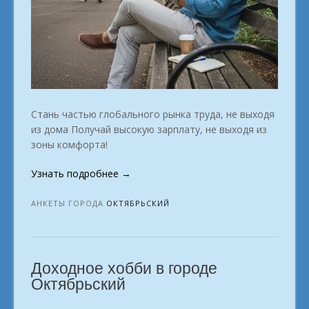
Стань частью глобального рынка труда, не выходя
из дома Получай высокую зарплату, не выходя из
зоны комфорта!
«Как
Узнать подробнее
→
заработать
удалённо:
АНКЕТЫ ГОРОДА
ОКТЯБРЬСКИЙ
список
профессий.
в
Доходное хобби в городе
городе
Октябрьский»
Октябрьский