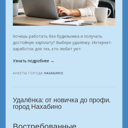
Хочешь работать без будильника и получать
достойную зарплату? Выбери удалёнку. Интернет-
заработок для тех, кто любит уют
«Список
Узнать подробнее
→
актуальных
интернет-
АНКЕТЫ ГОРОДА
НАХАБИНО
профессий
2026
—
Удалёнка: от новичка до профи.
2027
года.
город Нахабино
г.
Нахабино»
Востребованные