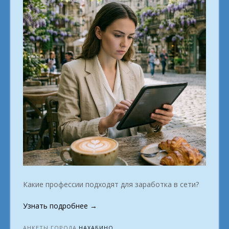
Какие профессии подходят для заработка в сети?
«Мы
Узнать подробнее
→
помогаем
стать
АНКЕТЫ ГОРОДА
НАХАБИНО