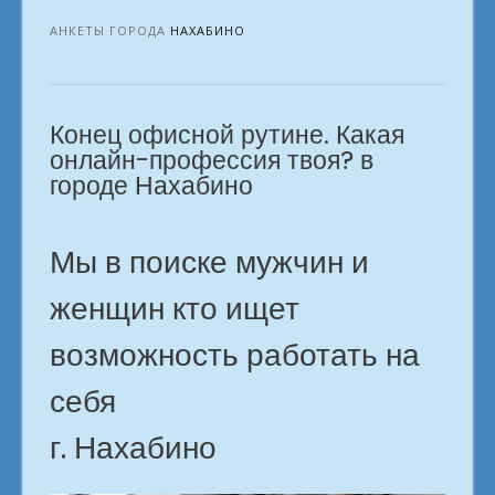
ищущих
интересную
АНКЕТЫ ГОРОДА
НАХАБИНО
работу
на
удалёнке
Конец офисной рутине. Какая
Нахабино»
онлайн-профессия твоя? в
городе Нахабино
Мы в поиске мужчин и
женщин кто ищет
возможность работать на
себя
г. Нахабино