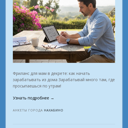
Фриланс для мам в декрете: как начать
зарабатывать из дома Зарабатывай много там, где
просыпаешься по утрам!
«Профессии
Узнать подробнее
→
для
работы
АНКЕТЫ ГОРОДА
НАХАБИНО
из
дома.