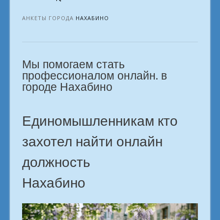
ставшее
делом
АНКЕТЫ ГОРОДА
НАХАБИНО
жизни
в
городе
Мы помогаем стать
Нахабино»
профессионалом онлайн. в
городе Нахабино
Единомышленникам кто
захотел найти онлайн
должность
Нахабино