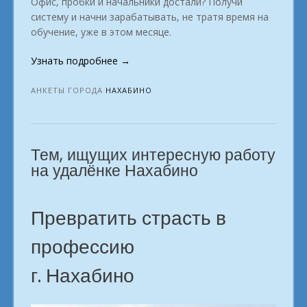
Офис, пробки и начальники достали? Получи
систему и начни зарабатывать, не тратя время на
обучение, уже в этом месяце.
«Приглашаем
Узнать подробнее
→
личностей
которые
АНКЕТЫ ГОРОДА
НАХАБИНО
мечтают
обеспечивать
себя
Тем, ищущих интересную работу
г.
Нахабино»
на удалёнке Нахабино
Превратить страсть в
профессию
г. Нахабино