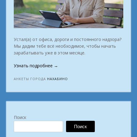
Устал(а) от офиса, дороги и постоянного надзора?
Мы дадим тебе всё необходимое, чтобы начать
зарабатывать уже в этом месяце.
«Онлайн-
Узнать подробнее
→
школа
профессий:
АНКЕТЫ ГОРОДА
НАХАБИНО
стань
лучшей
версией
себя.
в
Поиск
городе
Нахабино»
Поиск