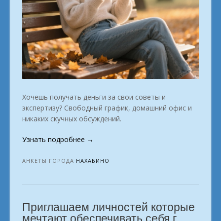
Хочешь получать деньги за свои советы и
экспертизу? Свободный график, домашний офис и
никаких скучных обсуждений.
«Кем
Узнать подробнее
→
стать
на
АНКЕТЫ ГОРОДА
НАХАБИНО
удалёнке?
город
Нахабино»
Приглашаем личностей которые
мечтают обеспечивать себя г.