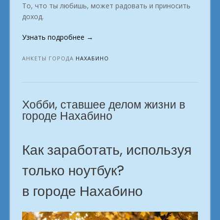
То, что ты любишь, может радовать и приносить
доход.
«Удалёнка:
Узнать подробнее
→
от
новичка
АНКЕТЫ ГОРОДА
НАХАБИНО
до
профи.
город
Хобби, ставшее делом жизни в
Нахабино»
городе Нахабино
Как заработать, используя
только ноутбук?
в городе Нахабино