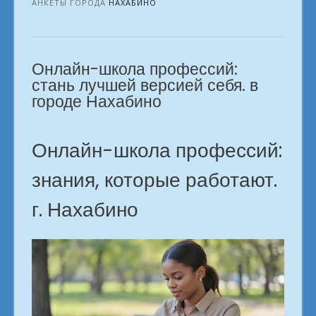
рутине.
АНКЕТЫ ГОРОДА
НАХАБИНО
Какая
онлайн-
профессия
Онлайн-школа профессий:
твоя?
в
стань лучшей версией себя. в
городе
городе Нахабино
Нахабино»
Онлайн-школа профессий:
знания, которые работают.
г. Нахабино