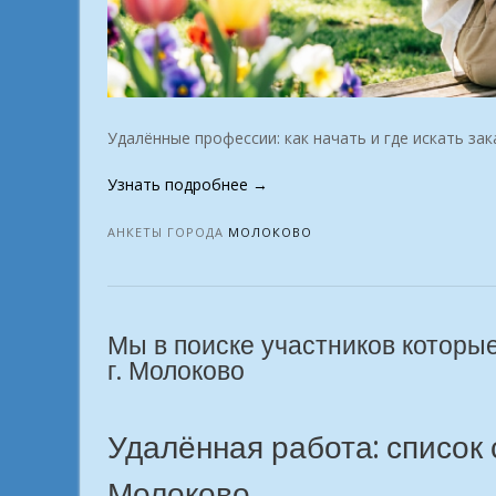
Удалённые профессии: как начать и где искать зак
«Онлайн-
Узнать подробнее
→
карьера:
от
АНКЕТЫ ГОРОДА
МОЛОКОВО
новичка
до
эксперта.
г.
Мы в поиске участников которы
Молоково»
г. Молоково
Удалённая работа: список
Молоково