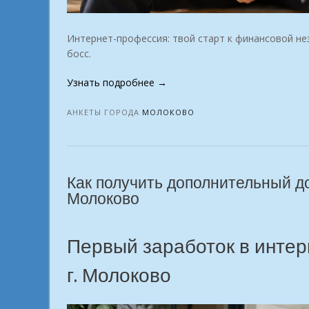
Интернет-профессия: твой старт к финансовой не
босс.
«Мы
Узнать подробнее
→
в
поиске
АНКЕТЫ ГОРОДА
МОЛОКОВО
участников
которые
хотят
заработать
Как получить дополнительный до
на
Молоково
комфортную
жизнь
г.
Первый заработок в интер
Молоково»
г. Молоково