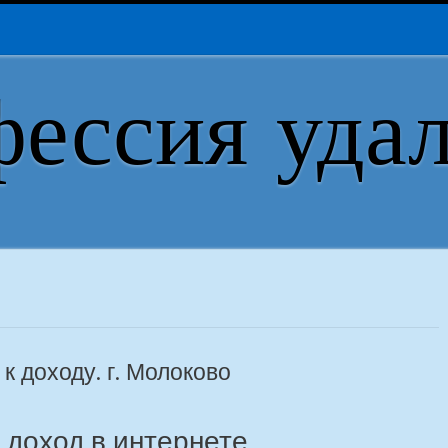
ессия уда
к доходу. г. Молоково
ь доход в интернете