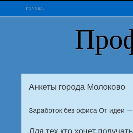
Skip
ГОРОДА:
to
content
Проф
Анкеты города Молоково
Заработок без офиса От идеи — 
Для тех кто хочет получат