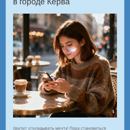
в городе Керва
Хватит откладывать мечту! Пора становиться