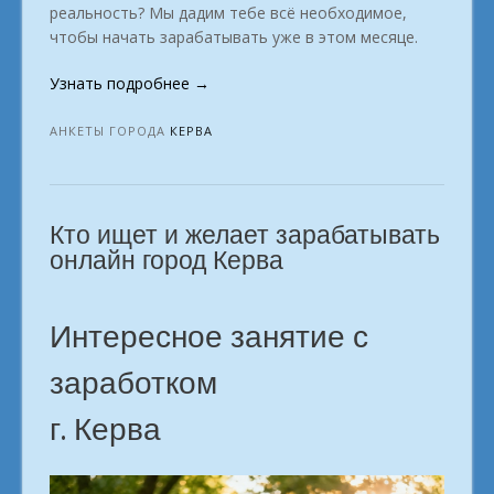
реальность? Мы дадим тебе всё необходимое,
чтобы начать зарабатывать уже в этом месяце.
«Прощай,
Узнать подробнее
→
офис!
Твой
АНКЕТЫ ГОРОДА
КЕРВА
пусть
к
онлайн
Кто ищет и желает зарабатывать
заработку.
в
онлайн город Керва
городе
Керва»
Интересное занятие с
заработком
г. Керва