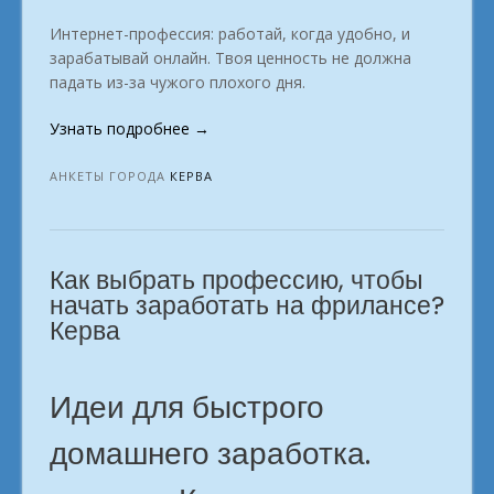
Интернет-профессия: работай, когда удобно, и
зарабатывай онлайн. Твоя ценность не должна
падать из-за чужого плохого дня.
«Для
Узнать подробнее
→
каждого,
кто
АНКЕТЫ ГОРОДА
КЕРВА
желает
зарабатывать
онлайн
Как выбрать профессию, чтобы
г.
Керва»
начать заработать на фрилансе?
Керва
Идеи для быстрого
домашнего заработка.