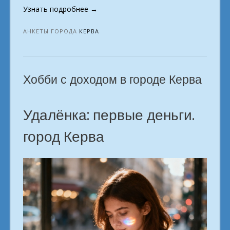
«Удалёнка
Узнать подробнее
→
из
дома
АНКЕТЫ ГОРОДА
КЕРВА
без
рисков
твоя
Хобби с доходом в городе Керва
ниша
свободна
г.
Удалёнка: первые деньги.
Керва»
город Керва