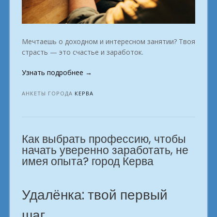
Мечтаешь о доходном и интересном занятии? Твоя
страсть — это счастье и заработок.
«Работа
Узнать подробнее
→
из
дома:
АНКЕТЫ ГОРОДА
КЕРВА
как
быстро
выйти
Как выбрать профессию, чтобы
на
доход?
начать уверенно заработать, не
г.
имея опыта? город Керва
Керва»
Удалёнка: твой первый
шаг.