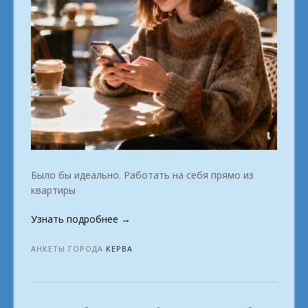
Было бы идеально. Работать на себя прямо из
квартиры
«Хобби
Узнать подробнее
→
с
доходом
АНКЕТЫ ГОРОДА
КЕРВА
в
городе
Керва»