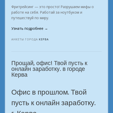
Фритрейсинг — это просто! Разрушаем мифы о
работе на себя. Работай за ноутбуком и
путешествуй по миру.
«Как
Узнать подробнее
→
выбрать
профессию,
АНКЕТЫ ГОРОДА
КЕРВА
чтобы
начать
уверенно
Прощай, офис! Твой пусть к
заработать,
не
онлайн заработку. в городе
имея
Керва
опыта?
город
Керва»
Офис в прошлом. Твой
пусть к онлайн заработку.