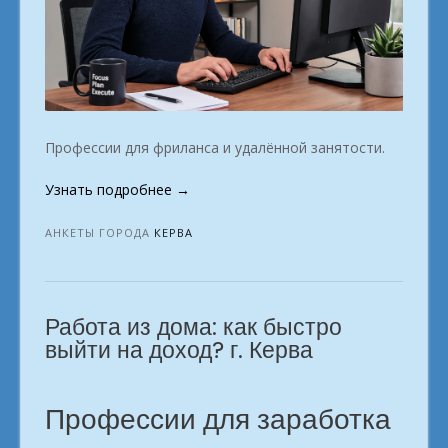
Профессии для фриланса и удалённой занятости.
«Как
Узнать подробнее
→
выбрать
профессию,
АНКЕТЫ ГОРОДА
КЕРВА
чтобы
заработать,
не
Работа из дома: как быстро
имея
специального
выйти на доход? г. Керва
образования?
г.
Керва»
Профессии для заработка