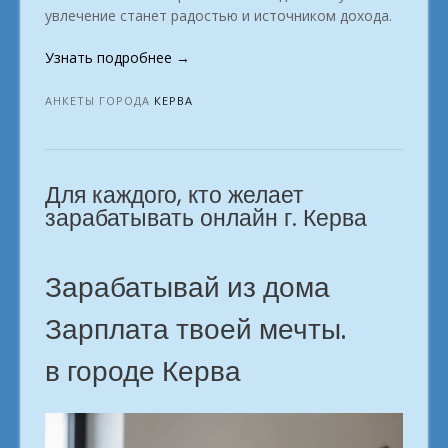
увлечение станет радостью и источником дохода.
«Профессии,
Узнать подробнее
→
которые
позволят
АНКЕТЫ ГОРОДА
КЕРВА
тебе
заработать
без
Для каждого, кто желает
офиса.
в
зарабатывать онлайн г. Керва
городе
Керва»
Зарабатывай из дома
Зарплата твоей мечты.
в городе Керва