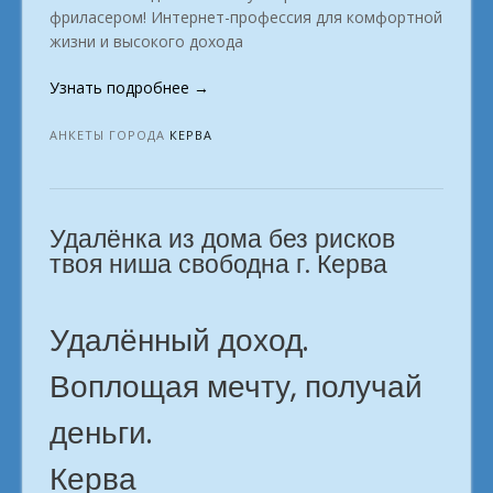
фриласером! Интернет-профессия для комфортной
жизни и высокого дохода
«Как
Узнать подробнее
→
выбрать
профессию,
АНКЕТЫ ГОРОДА
КЕРВА
чтобы
начать
заработать
Удалёнка из дома без рисков
на
фрилансе?
твоя ниша свободна г. Керва
Керва»
Удалённый доход.
Воплощая мечту, получай
деньги.
Керва