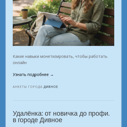
Какие навыки монетизировать, чтобы работать
онлайн
«Профессии
Узнать подробнее
→
для
онлайн-
АНКЕТЫ ГОРОДА
ДИВНОЕ
заработка:
выбирай
и
Удалёнка: от новичка до профи.
начинай.
Дивное»
в городе Дивное