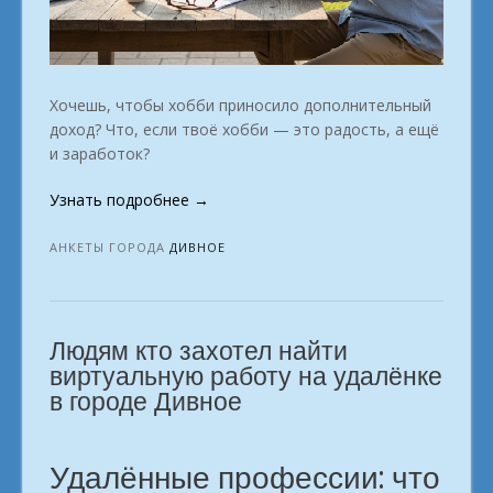
Хочешь, чтобы хобби приносило дополнительный
доход? Что, если твоё хобби — это радость, а ещё
и заработок?
«Мы
Узнать подробнее
→
помогаем
стать
АНКЕТЫ ГОРОДА
ДИВНОЕ
профессионалом
онлайн.
в
Людям кто захотел найти
городе
Дивное»
виртуальную работу на удалёнке
в городе Дивное
Удалённые профессии: что