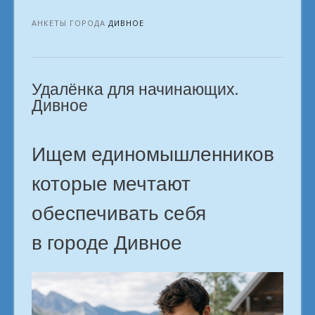
сегодня.
Время
АНКЕТЫ ГОРОДА
ДИВНОЕ
первого
дохода
на
Удалёнка для начинающих.
дому.
г.
Дивное
Дивное»
Ищем единомышленников
которые мечтают
обеспечивать себя
в городе Дивное