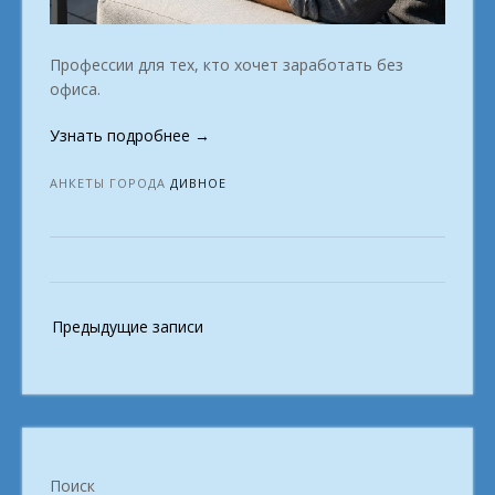
Профессии для тех, кто хочет заработать без
офиса.
«Людям
Узнать подробнее
→
кто
захотел
АНКЕТЫ ГОРОДА
ДИВНОЕ
найти
виртуальную
работу
на
удалёнке
Навигация
Предыдущие записи
в
по
городе
записям
Дивное»
Поиск