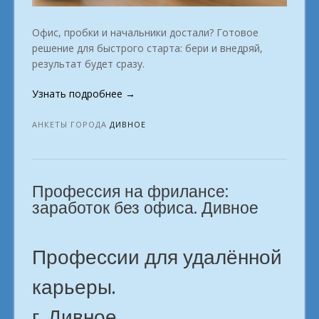
Офис, пробки и начальники достали? Готовое
решение для быстрого старта: бери и внедряй,
результат будет сразу.
«Онлайн-
Узнать подробнее
→
школа
профессий:
АНКЕТЫ ГОРОДА
ДИВНОЕ
новые
горизонты
для
Профессия на фрилансе:
тебя.
Дивное»
заработок без офиса. Дивное
Профессии для удалённой
карьеры.
г. Дивное