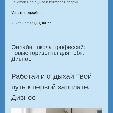
Работай без офиса и контроля сверху.
«Удалённые
Узнать подробнее
→
специальности:
что
АНКЕТЫ ГОРОДА
ДИВНОЕ
в
тренде?
город
Онлайн-школа профессий:
Дивное»
новые горизонты для тебя.
Дивное
Работай и отдыхай Твой
путь к первой зарплате.
Дивное