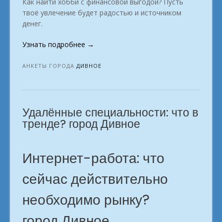
Как найти хобби с финансовой выгодой? Пусть
твоё увлечение будет радостью и источником
денег.
«Удалёнка:
Узнать подробнее
→
от
новичка
АНКЕТЫ ГОРОДА
ДИВНОЕ
до
профи.
в
Удалённые специальности: что в
городе
Дивное»
тренде? город Дивное
Интернет-работа: что
сейчас действительно
необходимо рынку?
город Дивное