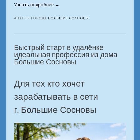
«Интернет-
Узнать подробнее
→
профессии,
которые
АНКЕТЫ ГОРОДА
БОЛЬШИЕ СОСНОВЫ
приносят
доход.
в
Быстрый старт в удалёнке
городе
Большие
идеальная профессия из дома
Сосновы»
Большие Сосновы
Для тех кто хочет
зарабатывать в сети
г. Большие Сосновы