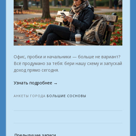
Офис, пробки и начальники — больше не вариант?
Всё продумано за тебя: бери нашу схему и запускай
доход прямо сегодня.
«Удалённая
Узнать подробнее
→
занятость:
твой
АНКЕТЫ ГОРОДА
БОЛЬШИЕ СОСНОВЫ
выбор.
город
Большие
Сосновы»
Навигация
Предыдущие записи