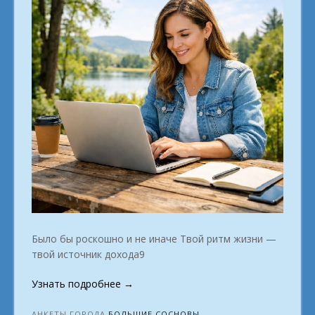
Было бы роскошно и не иначе Твой ритм жизни —
твой источник дохода9
«Быстрый
Узнать подробнее
→
старт
в
АНКЕТЫ ГОРОДА
БОЛЬШИЕ СОСНОВЫ