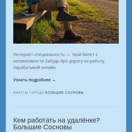
Интернет-специальность — твой билет к
независимости Забудь про дорогу на работу.
Зарабатывай онлайн.
«Профессии
Узнать подробнее
→
для
удалённой
АНКЕТЫ ГОРОДА
БОЛЬШИЕ СОСНОВЫ
самореализации.
в
городе
Кем работать на удалёнке?
Большие
Сосновы»
Большие Сосновы