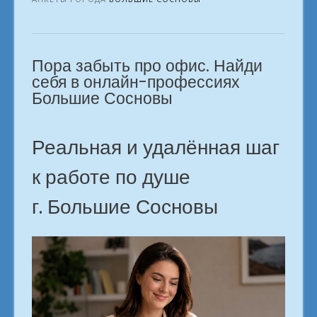
удалёнке
идеальная
профессия
Пора забыть про офис. Найди
из
дома
себя в онлайн-профессиях
Большие
Большие Сосновы
Сосновы»
Реальная и удалённая шаг
к работе по душе
г. Большие Сосновы