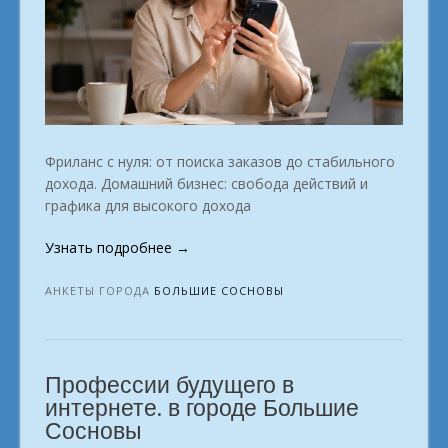
Фриланс с нуля: от поиска заказов до стабильного
дохода. Домашний бизнес: свобода действий и
графика для высокого дохода
«Пора
Узнать подробнее
→
забыть
про
АНКЕТЫ ГОРОДА
БОЛЬШИЕ СОСНОВЫ
офис.
Найди
себя
Профессии будущего в
в
онлайн-
интернете. в городе Большие
профессиях
Сосновы
Большие