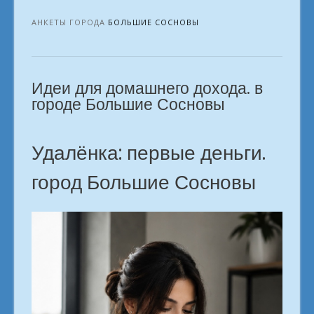
удалёнка
твоя
АНКЕТЫ ГОРОДА
БОЛЬШИЕ СОСНОВЫ
профессия
ждет
Большие
Идеи для домашнего дохода. в
Сосновы»
городе Большие Сосновы
Удалёнка: первые деньги.
город Большие Сосновы