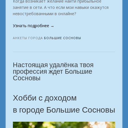
Когда возникает желание найти прибыльное
занятие в сети. А что если мои навыки окажутся
невостребованными в онлайне?
«Профессии
Узнать подробнее
→
будущего
в
АНКЕТЫ ГОРОДА
БОЛЬШИЕ СОСНОВЫ
интернете.
в
городе
Настоящая удалёнка твоя
Большие
Сосновы»
профессия ждет Большие
Сосновы
Хобби с доходом
в городе Большие Сосновы