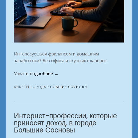
Интересуешься фрилансом и домашним
заработком? Без офиса и скучных планёрок.
«Какие
Узнать подробнее
→
профессии
выбрать
АНКЕТЫ ГОРОДА
БОЛЬШИЕ СОСНОВЫ
для
стабильного
дохода
Интернет-профессии, которые
в
интернете?
приносят доход. в городе
в
Большие Сосновы
городе