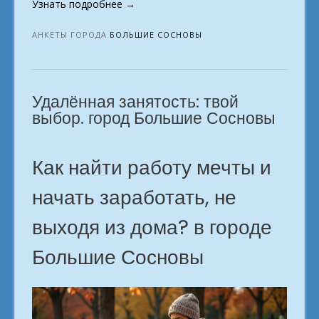
«Идеи
Узнать подробнее
→
для
домашнего
АНКЕТЫ ГОРОДА
БОЛЬШИЕ СОСНОВЫ
дохода.
в
городе
Удалённая занятость: твой
Большие
Сосновы»
выбор. город Большие Сосновы
Как найти работу мечты и
начать заработать, не
выходя из дома? в городе
Большие Сосновы