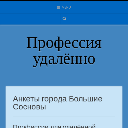
Skip
MENU
to
content
Профессия
удалённо
Анкеты города Большие
Сосновы
Профессии для удалённой