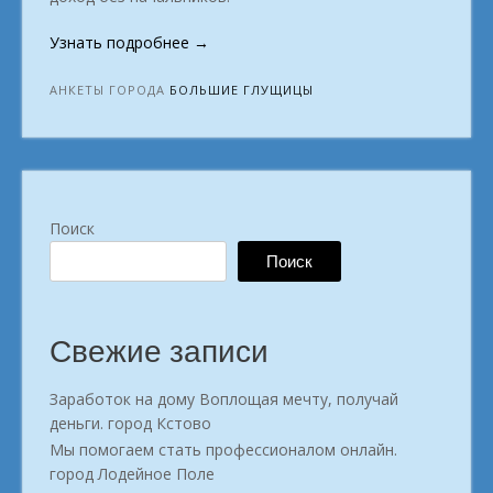
«Работай
Узнать подробнее
→
удалённо
—
АНКЕТЫ ГОРОДА
БОЛЬШИЕ ГЛУЩИЦЫ
живи
свободно.
Большие
Глущицы»
Поиск
Поиск
Свежие записи
Заработок на дому Воплощая мечту, получай
деньги. город Кстово
Мы помогаем стать профессионалом онлайн.
город Лодейное Поле