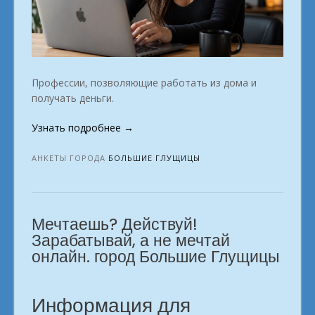
Профессии, позволяющие работать из дома и
получать деньги.
«Довольно
Узнать подробнее
→
раздумий.
Зарабатывай,
АНКЕТЫ ГОРОДА
БОЛЬШИЕ ГЛУЩИЦЫ
а
не
мечтай
Мечтаешь? Действуй!
онлайн.
город
Зарабатывай, а не мечтай
Большие
онлайн. город Большие Глущицы
Глущицы»
Информация для