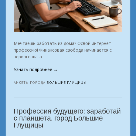
Мечтаешь работать из дома? Освой интернет-
профессию! Финансовая свобода начинается с
первого шага
«Мечтаешь?
Узнать подробнее
→
Действуй!
Зарабатывай,
АНКЕТЫ ГОРОДА
БОЛЬШИЕ ГЛУЩИЦЫ
а
не
мечтай
Профессия будущего: заработай
онлайн.
город
с планшета. город Большие
Большие
Глущицы
Глущицы»