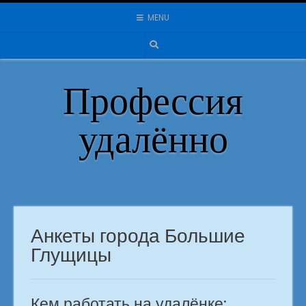
Skip
MENU
to
content
Профессия
удалённо
Анкеты города Большие
Глущицы
Кем работать на удалёнке: