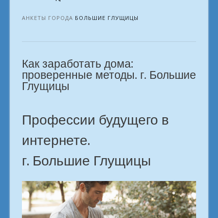
доход.
Твой
АНКЕТЫ ГОРОДА
БОЛЬШИЕ ГЛУЩИЦЫ
путь
к
первой
Как заработать дома:
зарплате.
город
проверенные методы. г. Большие
Большие
Глущицы
Глущицы»
Профессии будущего в
интернете.
г. Большие Глущицы