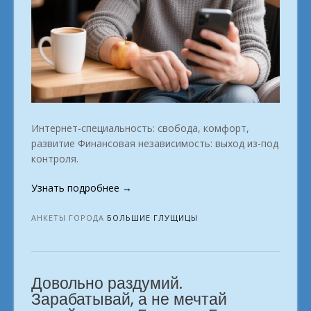
Интернет-специальность: свобода, комфорт,
развитие Финансовая независимость: выход из-под
контроля.
«Кем
Узнать подробнее
→
работать
на
АНКЕТЫ ГОРОДА
БОЛЬШИЕ ГЛУЩИЦЫ
удалёнке:
полный
список.
Довольно раздумий.
г.
Большие
Зарабатывай, а не мечтай
Глущицы»