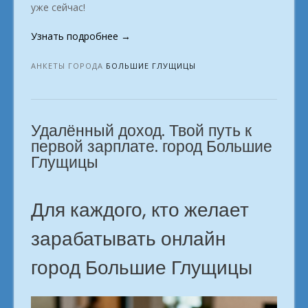
уже сейчас!
«Удалёнка
Узнать подробнее
→
с
нуля:
АНКЕТЫ ГОРОДА
БОЛЬШИЕ ГЛУЩИЦЫ
инструкция.
в
городе
Удалённый доход. Твой путь к
Большие
Глущицы»
первой зарплате. город Большие
Глущицы
Для каждого, кто желает
зарабатывать онлайн
город Большие Глущицы