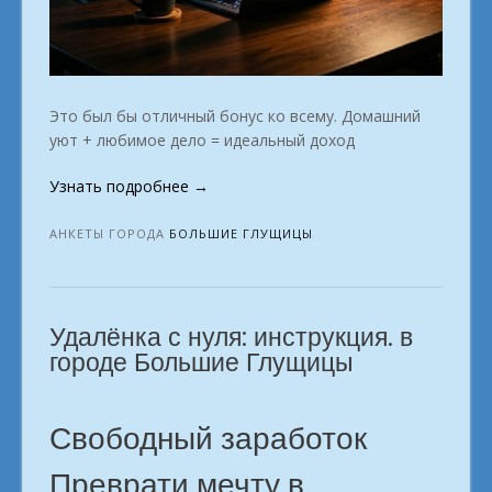
Это был бы отличный бонус ко всему. Домашний
уют + любимое дело = идеальный доход
«Профессия
Узнать подробнее
→
будущего:
заработай
АНКЕТЫ ГОРОДА
БОЛЬШИЕ ГЛУЩИЦЫ
с
планшета.
город
Удалёнка с нуля: инструкция. в
Большие
Глущицы»
городе Большие Глущицы
Свободный заработок
Преврати мечту в