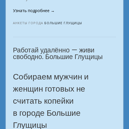
«Удаленка
Узнать подробнее
→
для
новичков:
АНКЕТЫ ГОРОДА
БОЛЬШИЕ ГЛУЩИЦЫ
Большие
Глущицы»
Работай удалённо — живи
свободно. Большие Глущицы
Собираем мужчин и
женщин готовых не
считать копейки
в городе Большие
Глущицы