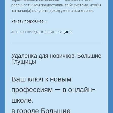
реальность? Мы предоставим тебе систему, чтобы
ты начал(а) получать доход уже в этом месяце.
«Профессии
Узнать подробнее
→
будущего
в
АНКЕТЫ ГОРОДА
БОЛЬШИЕ ГЛУЩИЦЫ
интернете.
город
Большие
Удаленка для новичков: Большие
Глущицы»
Глущицы
Ваш ключ к новым
профессиям — в онлайн-
школе.
в городе Большие