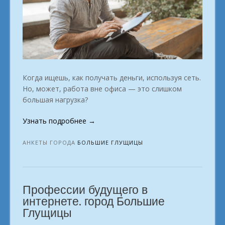
Когда ищешь, как получать деньги, используя сеть.
Но, может, работа вне офиса — это слишком
большая нагрузка?
«Как
Узнать подробнее
→
заработать
дома:
АНКЕТЫ ГОРОДА
БОЛЬШИЕ ГЛУЩИЦЫ
проверенные
методы.
г.
Профессии будущего в
Большие
Глущицы»
интернете. город Большие
Глущицы