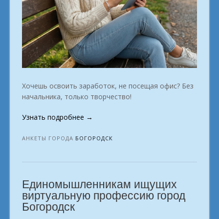
Хочешь освоить заработок, не посещая офис? Без
начальника, только творчество!
«Хватит
Узнать подробнее
→
искать.
Пора
АНКЕТЫ ГОРОДА
БОГОРОДСК
получать
доход
онлайн.
Единомышленникам ищущих
Богородск»
виртуальную профессию город
Богородск