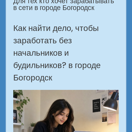
Для тех кто хочет зарабатывать
Богородск»
в сети в городе Богородск
Как найти дело, чтобы
заработать без
начальников и
будильников? в городе
Богородск