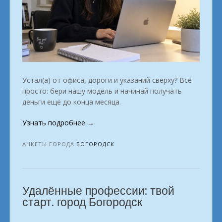
Устал(а) от офиса, дороги и указаний сверху? Всё
просто: бери нашу модель и начинай получать
деньги ещё до конца месяца.
«Для
Узнать подробнее
→
тех
кто
АНКЕТЫ ГОРОДА
БОГОРОДСК
хочет
зарабатывать
в
Удалённые профессии: твой
сети
в
старт. город Богородск
городе
Богородск»