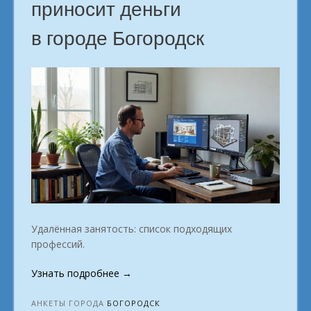
приносит деньги
в
городе
в городе Богородск
Богородск»
Удалённая занятость: список подходящих
профессий.
«Доходное
Узнать подробнее
→
хобби
город
АНКЕТЫ ГОРОДА
БОГОРОДСК