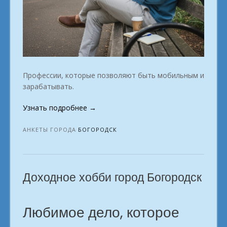
Профессии, которые позволяют быть мобильным и
зарабатывать.
«Как
Узнать подробнее
→
найти
работу
АНКЕТЫ ГОРОДА
БОГОРОДСК
мечты
и
начать
Доходное хобби город Богородск
заработать,
не
выходя
Любимое дело, которое
из
дома?