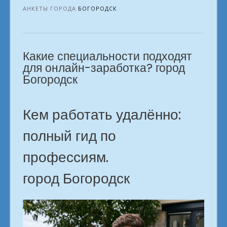
профессий:
АНКЕТЫ ГОРОДА
БОГОРОДСК
навыки
для
реальной
Какие специальности подходят
жизни.
г.
для онлайн-заработка? город
Богородск»
Богородск
Кем работать удалённо:
полный гид по
профессиям.
город Богородск