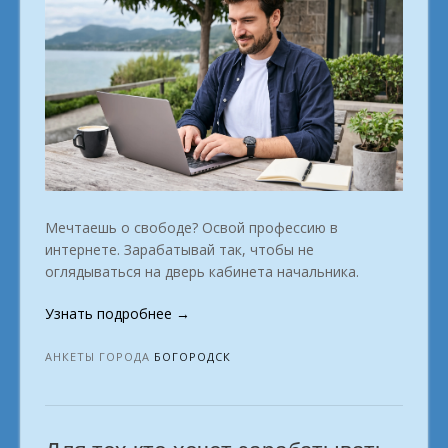
Мечтаешь о свободе? Освой профессию в
интернете. Зарабатывай так, чтобы не
оглядываться на дверь кабинета начальника.
«Какие
Узнать подробнее
→
специальности
подходят
АНКЕТЫ ГОРОДА
БОГОРОДСК
для
онлайн-
заработка?
город