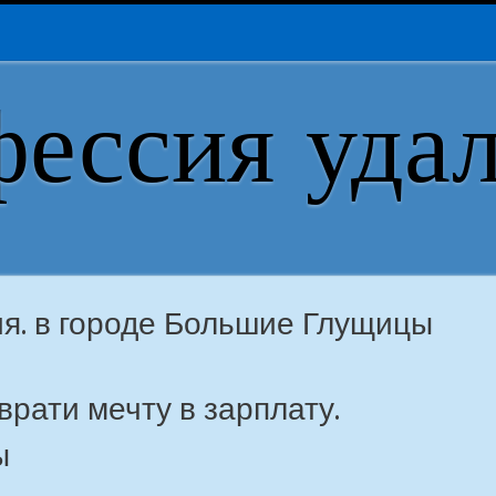
ессия уда
ия. в городе Большие Глущицы
рати мечту в зарплату.
ы