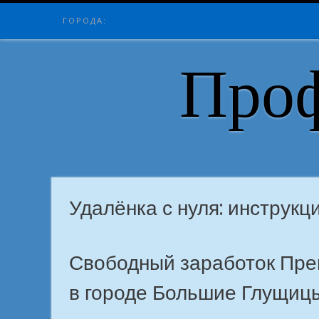
Skip
ГОРОДА:
to
content
Проф
Удалёнка с нуля: инструкц
Свободный заработок Прев
в городе Большие Глущиц