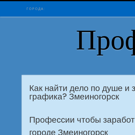
Skip
ГОРОДА:
to
content
Проф
Как найти дело по душе и 
графика? Змеиногорск
Профессии чтобы заработат
городе Змеиногорск