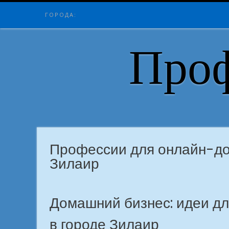
Skip
ГОРОДА:
to
content
Проф
Профессии для онлайн-до
Зилаир
Домашний бизнес: идеи дл
в городе Зилаир