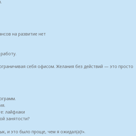
.
ансов на развитие нет
 работу.
ограничивая себя офисом. Желания без действий — это просто
ограмм.
ия.
е: лайфхаки
ой занятости?
ык, и это было проще, чем я ожидал(а)!».