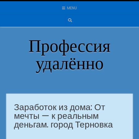
Skip
MENU
to
content
Профессия
удалённо
Заработок из дома: От
мечты — к реальным
деньгам. город Терновка