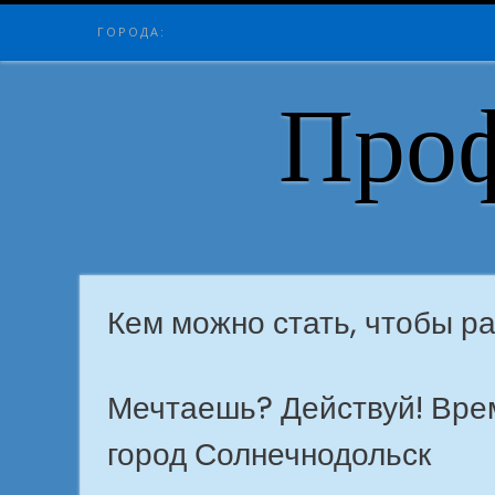
Skip
ГОРОДА:
to
content
Проф
Кем можно стать, чтобы р
Мечтаешь? Действуй! Врем
город Солнечнодольск