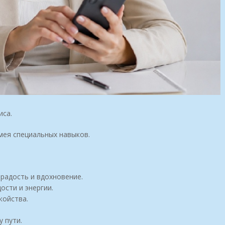
иса.
мея специальных навыков.
радость и вдохновение.
ости и энергии.
койства.
 пути.