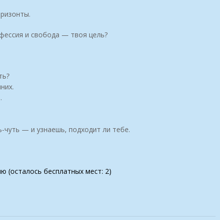
оризонты.
офессия и свобода — твоя цель?
ть?
них.
.
ь-чуть — и узнаешь, подходит ли тебе.
ию (осталось бесплатных мест: 2)