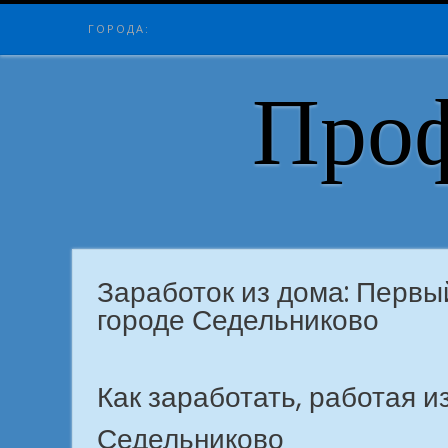
Skip
ГОРОДА:
to
content
Проф
Заработок из дома: Первый
городе Седельниково
Как заработать, работая из
Седельниково