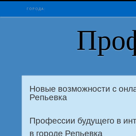
Skip
ГОРОДА:
to
content
Проф
Новые возможности с онл
Репьевка
Профессии будущего в инт
в городе Репьевка