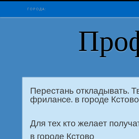
Skip
ГОРОДА:
to
content
Проф
Перестань откладывать. Тв
фрилансе. в городе Кстово
Для тех кто желает получа
в городе Кстово