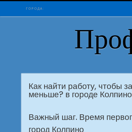
Skip
ГОРОДА:
to
content
Проф
Как найти работу, чтобы з
меньше? в городе Колпино
Важный шаг. Время первог
город Колпино