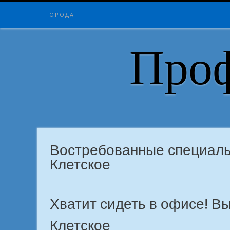
Skip
ГОРОДА:
to
content
Проф
Востребованные специальн
Клетское
Хватит сидеть в офисе! 
Клетское