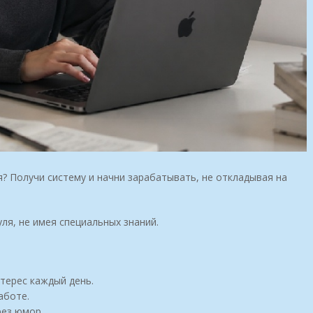
я? Получи систему и начни зарабатывать, не откладывая на
ля, не имея специальных знаний.
терес каждый день.
аботе.
рез юмор.