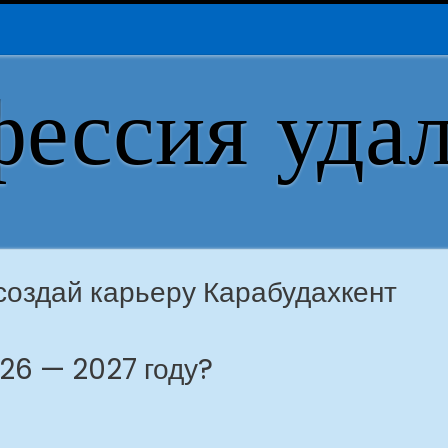
ессия уда
создай карьеру Карабудахкент
026 — 2027 году?