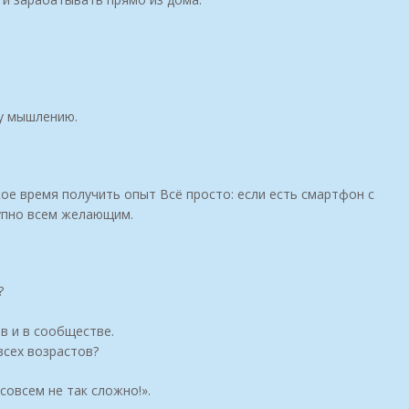
у мышлению.
е время получить опыт Всё просто: если есть смартфон с
упно всем желающим.
?
в и в сообществе.
всех возрастов?
совсем не так сложно!».