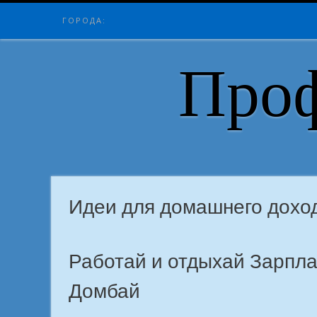
Skip
ГОРОДА:
to
content
Проф
Идеи для домашнего доход
Работай и отдыхай Зарпла
Домбай