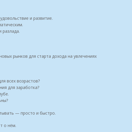
удовольствие и развитие.
матическим.
 разлада.
новых рынков для старта дохода на увлечениях
ля всех возрастов?
ния для заработка?
лубе.
ьны?
тывать — просто и быстро.
т о нём.