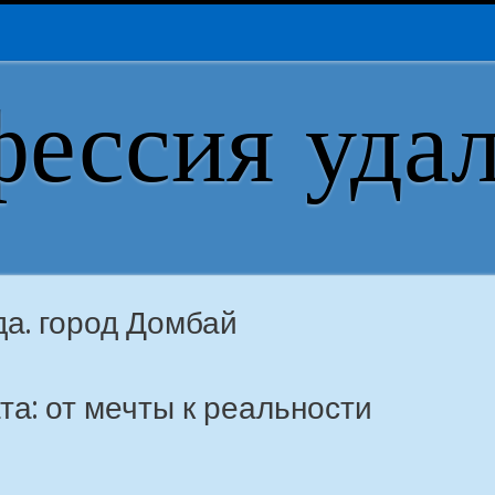
ессия уда
а. город Домбай
та: от мечты к реальности