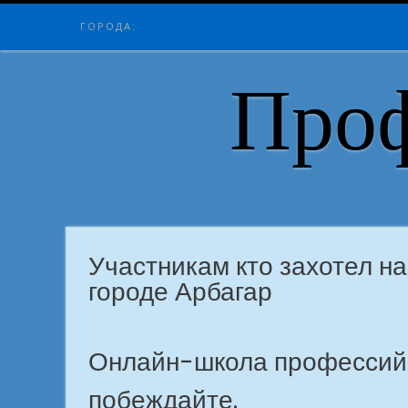
Skip
ГОРОДА:
to
content
Проф
Участникам кто захотел н
городе Арбагар
Онлайн-школа профессий: 
побеждайте.