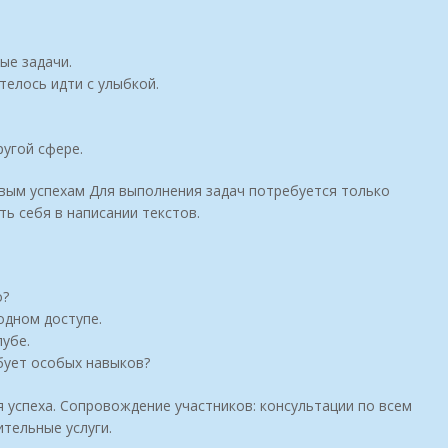
ые задачи.
телось идти с улыбкой.
ругой сфере.
рвым успехам Для выполнения задач потребуется только
ь себя в написании текстов.
о?
одном доступе.
лубе.
бует особых навыков?
я успеха. Сопровождение участников: консультации по всем
тельные услуги.