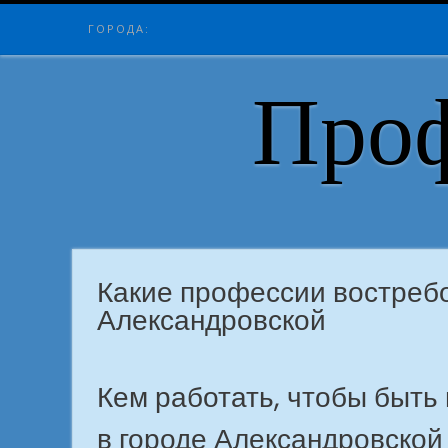
Skip
ГОРОДА:
to
content
Проф
Какие профессии востреб
Александровской
Кем работать, чтобы быт
в городе Александровской